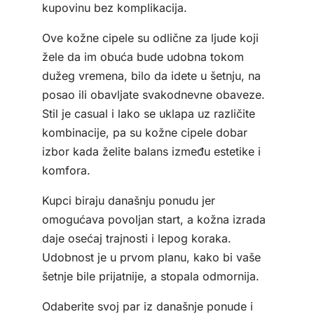
kupovinu bez komplikacija.
Ove kožne cipele su odlične za ljude koji
žele da im obuća bude udobna tokom
dužeg vremena, bilo da idete u šetnju, na
posao ili obavljate svakodnevne obaveze.
Stil je casual i lako se uklapa uz različite
kombinacije, pa su kožne cipele dobar
izbor kada želite balans između estetike i
komfora.
Kupci biraju današnju ponudu jer
omogućava povoljan start, a kožna izrada
daje osećaj trajnosti i lepog koraka.
Udobnost je u prvom planu, kako bi vaše
šetnje bile prijatnije, a stopala odmornija.
Odaberite svoj par iz današnje ponude i