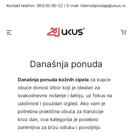
Idi
Kontakt telefon: 063/30-60-22 / E-mail: internetprodaja@ukus.rs
na
sadržaj
Meni
Današnja ponuda
Današnja ponuda kožnih cipela
za kupce
obuće donosi izbor koji je idealan za
svakodnevno nošenje i šetnju, uz fokus na
udobnost i pouzdan izgled. Ako vam je
potrebna praktična obuća za tranzicije
kroz dan, ova kategorija je posebno
zanimljiva za brzu odluku i povoljniju