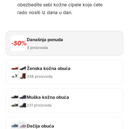
obezbedite sebi kožne cipele koje ćete
rado nositi iz dana u dan.
Današnja ponuda
3 proizvoda
Ženska kožna obuća
338 proizvoda
Muška kožna obuća
231 proizvoda
Dečija obuća