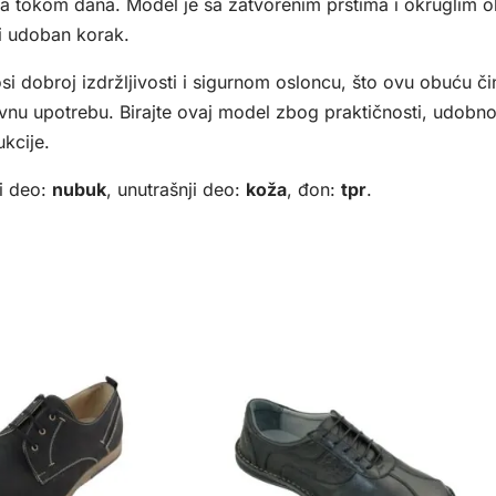
aja tokom dana. Model je sa zatvorenim prstima i okruglim 
 i udoban korak.
i dobroj izdržljivosti i sigurnom osloncu, što ovu obuću č
nu upotrebu. Birajte ovaj model zbog praktičnosti, udobno
ukcije.
i deo:
nubuk
, unutrašnji deo:
koža
, đon:
tpr
.