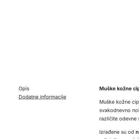
Opis
Muške kožne cip
Dodatne informacije
Muške kožne cip
svakodnevno nošen
različite odevne 
Izrađene su od
n