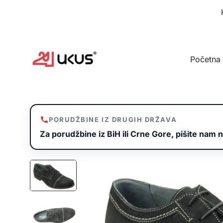
Idi
na
sadržaj
Početna
PORUDŽBINE IZ DRUGIH DRŽAVA
Za porudžbine iz BiH ili Crne Gore, pišite nam n