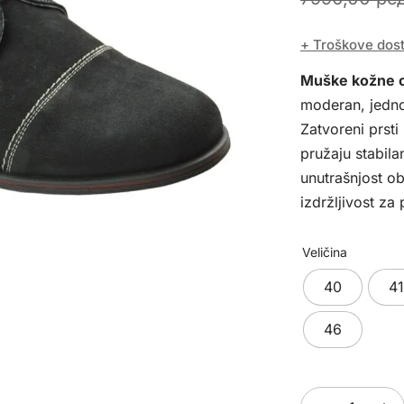
+ Troškove dos
Muške kožne c
moderan, jedno
Zatvoreni prsti
pružaju stabil
unutrašnjost 
izdržljivost za 
Veličina
40
41
46