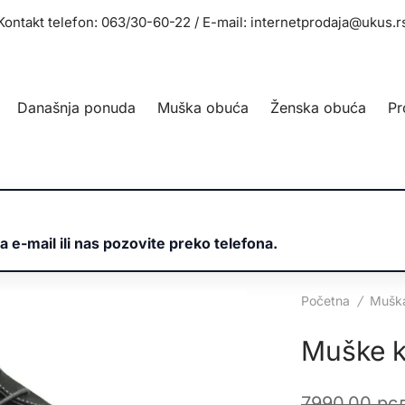
Kontakt telefon: 063/30-60-22 / E-mail: internetprodaja@ukus.r
Današnja ponuda
Muška obuća
Ženska obuća
Pr
a e-mail ili nas pozovite preko telefona.
Početna
/
Mušk
Muške k
7990,00
рс