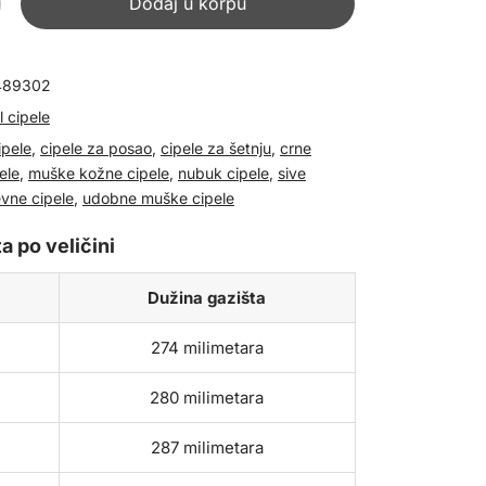
Dodaj u korpu
489302
 cipele
ipele
,
cipele za posao
,
cipele za šetnju
,
crne
ele
,
muške kožne cipele
,
nubuk cipele
,
sive
vne cipele
,
udobne muške cipele
a po veličini
Dužina gazišta
274 milimetara
280 milimetara
287 milimetara