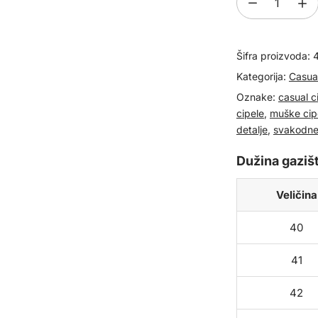
Muške
kožne
cipele
Šifra proizvoda:
489302
količina
Kategorija:
Casual
Oznake:
casual c
cipele
,
muške cip
detalje
,
svakodne
Dužina gazišt
Veličina
40
41
42