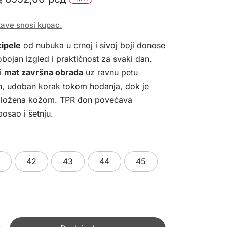
cena
cena
tave snosi kupac.
je
je:
ipele
od nubuka u crnoj i sivoj boji donose
bila:
6952,00 рсд.
bojan izgled i praktičnost za svaki dan.
7990,00 рсд.
 i
mat završna obrada
uz ravnu petu
an, udoban korak tokom hodanja, dok je
obložena kožom. TPR đon povećava
posao i šetnju.
42
43
44
45