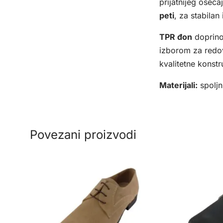
prijatnijeg oseć
peti
, za stabilan
TPR đon
doprinos
izborom za redov
kvalitetne konstr
Materijali:
spoljn
Povezani proizvodi