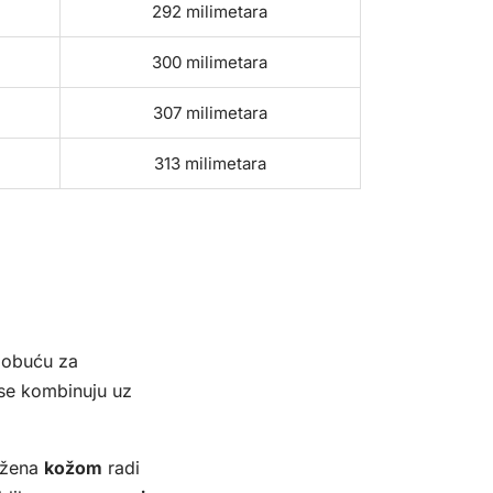
292 milimetara
300 milimetara
307 milimetara
313 milimetara
obuću za
o se kombinuju uz
ožena
kožom
radi