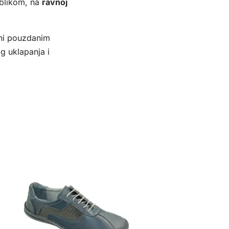
oblikom, na
ravnoj
ini pouzdanim
g uklapanja i