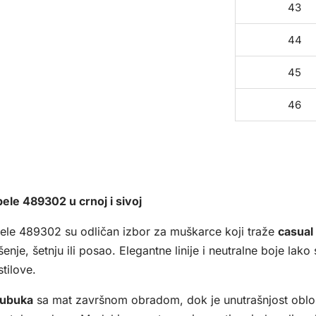
43
44
45
46
ele 489302 u crnoj i sivoj
ele 489302 su odličan izbor za muškarce koji traže
casual
je, šetnju ili posao. Elegantne linije i neutralne boje lak
stilove.
ubuka
sa mat završnom obradom, dok je unutrašnjost obl