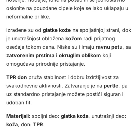
oslonite na pouzdane cipele koje se lako uklapaju u
neformalne prilike.
Izrađene su od
glatke kože
na spoljašnjoj strani, dok
je unutrašnjost obložena
kožom
radi prijatnog
osećaja tokom dana. Niske su i imaju
ravnu petu
, sa
zatvorenim prstima
i
okruglim oblikom
koji
omogućava prirodnije pristajanje.
TPR đon
pruža stabilnost i dobru izdržljivost za
svakodnevne aktivnosti. Zatvaranje je na
pertle
, pa
uz standardno pristajanje možete postići siguran i
udoban fit.
Materijali:
spoljni deo:
glatka koža
, unutrašnji deo:
koža
, đon:
TPR
.