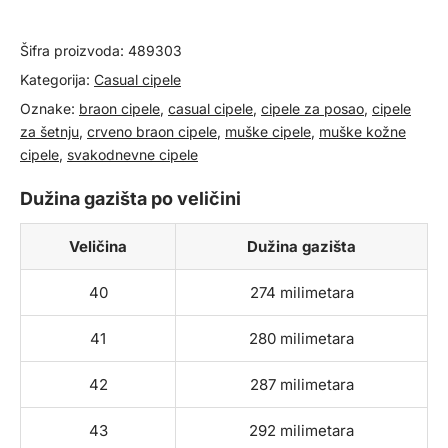
količina
Šifra proizvoda:
489303
Kategorija:
Casual cipele
Oznake:
braon cipele
,
casual cipele
,
cipele za posao
,
cipele
za šetnju
,
crveno braon cipele
,
muške cipele
,
muške kožne
cipele
,
svakodnevne cipele
Dužina gazišta po veličini
Veličina
Dužina gazišta
40
274 milimetara
41
280 milimetara
42
287 milimetara
43
292 milimetara