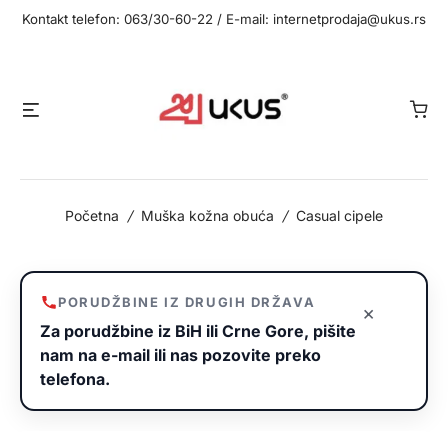
Idi
Kontakt telefon: 063/30-60-22 / E-mail: internetprodaja@ukus.rs
na
sadržaj
Meni
Početna
/
Muška kožna obuća
/
Casual cipele
PORUDŽBINE IZ DRUGIH DRŽAVA
×
Za porudžbine iz BiH ili Crne Gore, pišite
nam na e-mail ili nas pozovite preko
telefona.