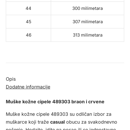
44
300 milimetara
45
307 milimetara
46
313 milimetara
Opis
Dodatne informacije
Muške kožne cipele 489303 braon i crvene
Muške kožne cipele 489303 su odličan izbor za
muškarce koji traže
casual
obucu za svakodnevno
nošenje. Hodajte, idite na posao ili se jednostavno