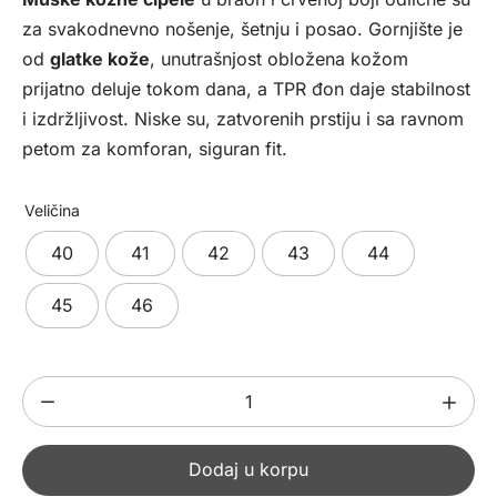
bila:
6952,00 рсд.
za svakodnevno nošenje, šetnju i posao. Gornjište je
7990,00 рсд.
od
glatke kože
, unutrašnjost obložena kožom
prijatno deluje tokom dana, a TPR đon daje stabilnost
i izdržljivost. Niske su, zatvorenih prstiju i sa ravnom
petom za komforan, siguran fit.
Veličina
40
41
42
43
44
45
46
Muške
kožne
cipele
Dodaj u korpu
489303