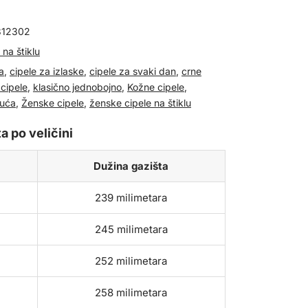
812302
 na štiklu
a
,
cipele za izlaske
,
cipele za svaki dan
,
crne
cipele
,
klasično jednobojno
,
Kožne cipele
,
buća
,
Ženske cipele
,
ženske cipele na štiklu
a po veličini
Dužina gazišta
239 milimetara
245 milimetara
252 milimetara
258 milimetara