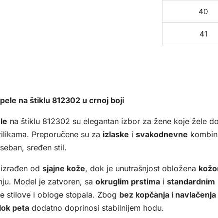
40
41
ele na štiklu 812302 u crnoj boji
le
na štiklu 812302 su elegantan izbor za žene koje žele do
rilikama. Preporučene su za
izlaske
i
svakodnevne
kombina
seban, sređen stil.
e izrađen od
sjajne kože
, dok je unutrašnjost obložena
kož
nju. Model je zatvoren, sa
okruglim prstima
i
standardnim
te stilove i obloge stopala. Zbog
bez kopčanja i navlačenja
lok peta
dodatno doprinosi stabilnijem hodu.