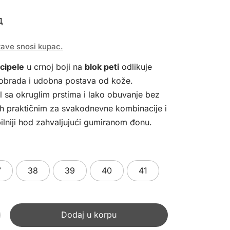
д
tave snosi kupac.
cipele
u crnoj boji na
blok peti
odlikuje
 obrada i udobna postava od kože.
 sa okruglim prstima i lako obuvanje bez
ih praktičnim za svakodnevne kombinacije i
bilniji hod zahvaljujući gumiranom đonu.
7
38
39
40
41
Dodaj u korpu