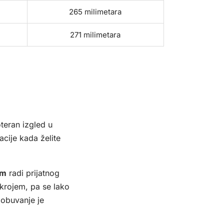
265 milimetara
271 milimetara
teran izgled u
cije kada želite
om
radi prijatnog
krojem, pa se lako
obuvanje je