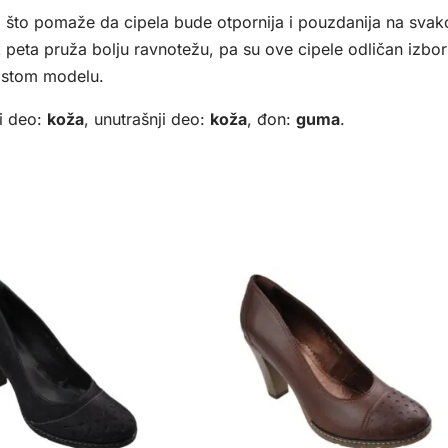
, što pomaže da cipela bude otpornija i pouzdanija na sva
peta pruža bolju ravnotežu, pa su ove cipele odličan izbor 
 istom modelu.
i deo:
koža
, unutrašnji deo:
koža
, đon:
guma
.