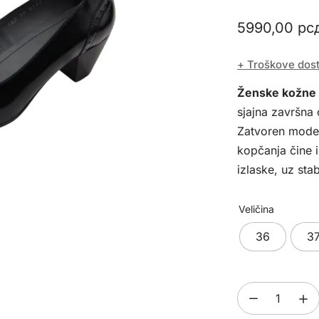
5990,00
рс
+ Troškove dos
Ženske kožne 
sjajna završna
Zatvoren model
kopčanja čine 
izlaske, uz sta
Veličina
36
3
Ženske
kožne