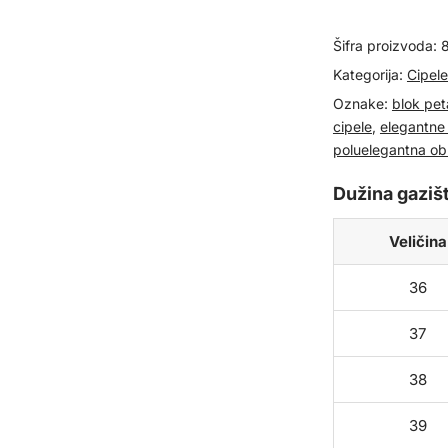
cipele
Šifra proizvoda:
na
štiklu
Kategorija:
Cipele
812302
Oznake:
blok pet
cipele
,
elegantne 
količina
poluelegantna o
Dužina gazišt
Veličina
36
37
38
39