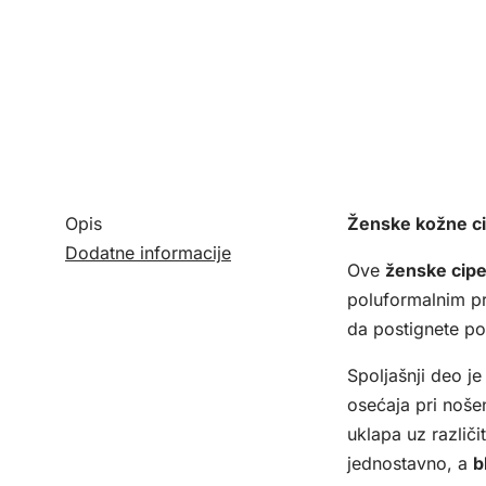
Opis
Ženske kožne cip
Dodatne informacije
Ove
ženske cipe
poluformalnim p
da postignete po
Spoljašnji deo j
osećaja pri noše
uklapa uz različi
jednostavno, a
b