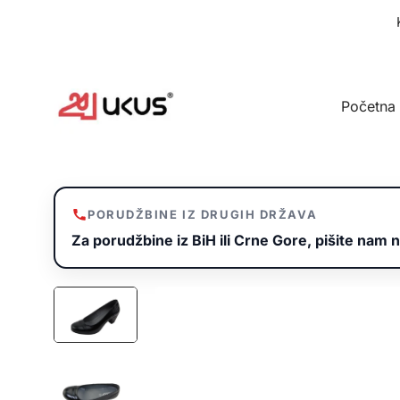
Idi
na
sadržaj
Početna
PORUDŽBINE IZ DRUGIH DRŽAVA
Za porudžbine iz BiH ili Crne Gore, pišite nam n