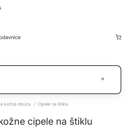
s
odavnice
×
a kožna obuća
/
Cipele na štiklu
ožne cipele na štiklu