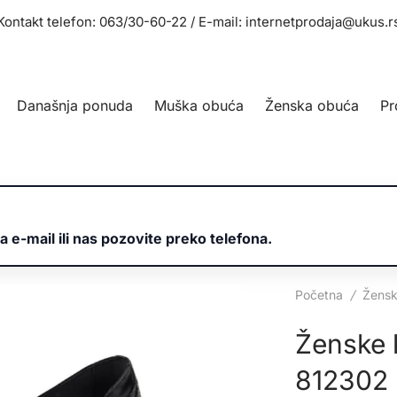
Kontakt telefon: 063/30-60-22 / E-mail: internetprodaja@ukus.r
Današnja ponuda
Muška obuća
Ženska obuća
Pr
a e-mail ili nas pozovite preko telefona.
Početna
/
Žensk
Ženske k
812302