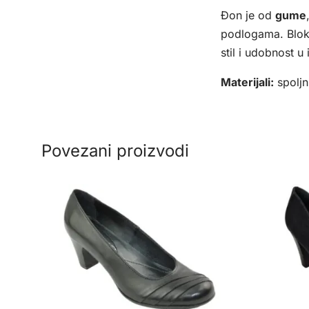
Đon je od
gume
podlogama. Blok 
stil i udobnost u
Materijali:
spoljn
Povezani proizvodi