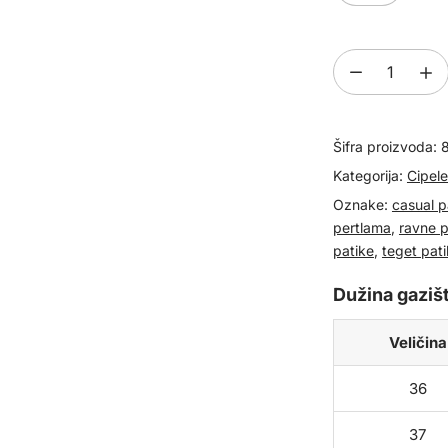
Ženske
kožne
cipele
Šifra proizvoda:
patike
837218
Kategorija:
Cipele
količina
Oznake:
casual p
pertlama
,
ravne p
patike
,
teget pat
Dužina gazišt
Veličina
36
37