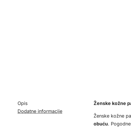
Opis
Ženske kožne pa
Dodatne informacije
Ženske kožne pat
obuću
. Pogodne 