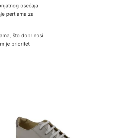
prijatnog osećaja
nje pertlama za
ama, što doprinosi
 je prioritet