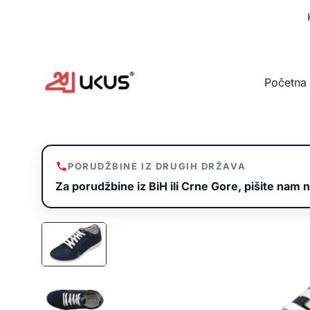
Idi
na
sadržaj
Početna
PORUDŽBINE IZ DRUGIH DRŽAVA
Za porudžbine iz BiH ili Crne Gore, pišite nam n