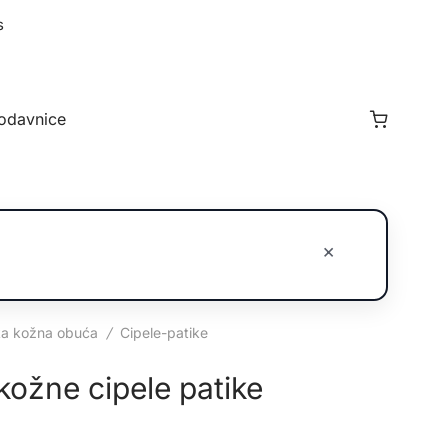
s
odavnice
×
a kožna obuća
/
Cipele-patike
kožne cipele patike