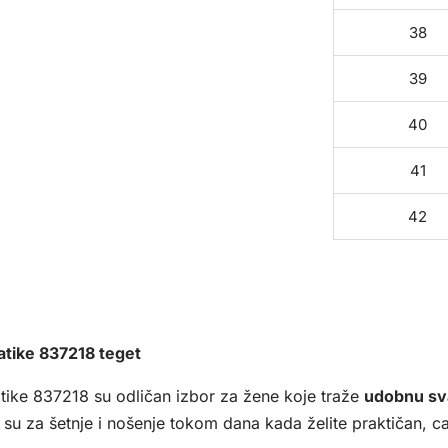
38
39
40
41
42
tike 837218 teget
ike 837218 su odličan izbor za žene koje traže
udobnu s
su za šetnje i nošenje tokom dana kada želite praktičan, cas