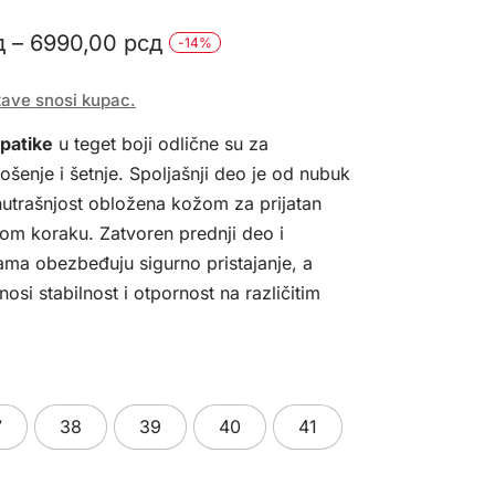
Raspon
д
–
6990,00
рсд
-
14
%
cena:
tave snosi kupac.
od
patike
u teget boji odlične su za
5990,00 рсд
šenje i šetnje. Spoljašnji deo je od nubuk
do
nutrašnjost obložena kožom za prijatan
6990,00 рсд
kom koraku. Zatvoren prednji deo i
ama obezbeđuju sigurno pristajanje, a
si stabilnost i otpornost na različitim
7
38
39
40
41