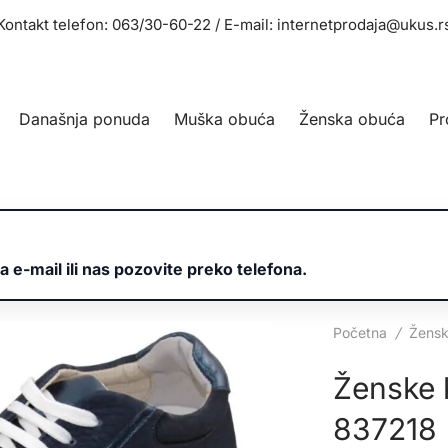
Kontakt telefon: 063/30-60-22 / E-mail: internetprodaja@ukus.r
Današnja ponuda
Muška obuća
Ženska obuća
Pr
a e-mail ili nas pozovite preko telefona.
Početna
/
Žensk
Ženske 
837218