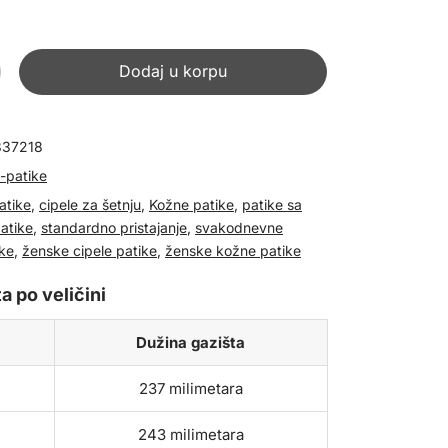
Dodaj u korpu
837218
-patike
atike
,
cipele za šetnju
,
Kožne patike
,
patike sa
atike
,
standardno pristajanje
,
svakodnevne
ike
,
ženske cipele patike
,
ženske kožne patike
a po veličini
Dužina gazišta
237 milimetara
243 milimetara