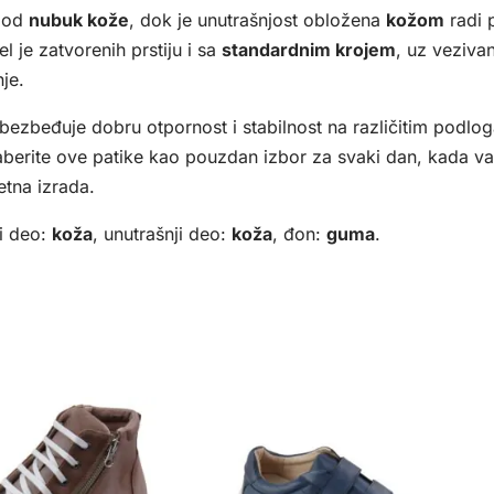
e od
nubuk kože
, dok je unutrašnjost obložena
kožom
radi 
l je zatvorenih prstiju i sa
standardnim krojem
, uz veziva
nje.
ezbeđuje dobru otpornost i stabilnost na različitim podlog
zaberite ove patike kao pouzdan izbor za svaki dan, kada vam
etna izrada.
i deo:
koža
, unutrašnji deo:
koža
, đon:
guma
.