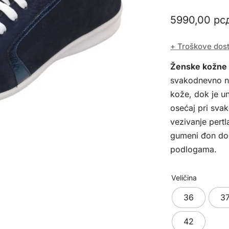
5990,00
рс
+ Troškove dos
Ženske kožne 
svakodnevno no
kože, dok je u
osećaj pri sva
vezivanje pertl
gumeni đon dono
podlogama.
Veličina
36
3
42