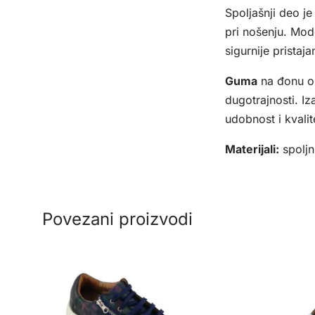
Spoljašnji deo j
pri nošenju. Mode
sigurnije pristaja
Guma
na đonu ob
dugotrajnosti. I
udobnost i kvalit
Materijali:
spoljn
Povezani proizvodi