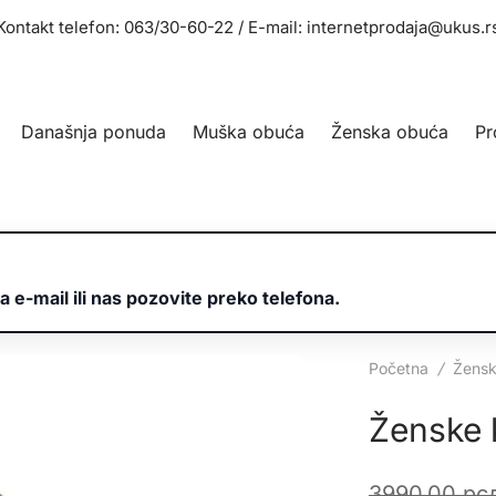
Kontakt telefon: 063/30-60-22 / E-mail: internetprodaja@ukus.r
Današnja ponuda
Muška obuća
Ženska obuća
Pr
a e-mail ili nas pozovite preko telefona.
Početna
/
Žensk
Ženske 
3990,00
рс