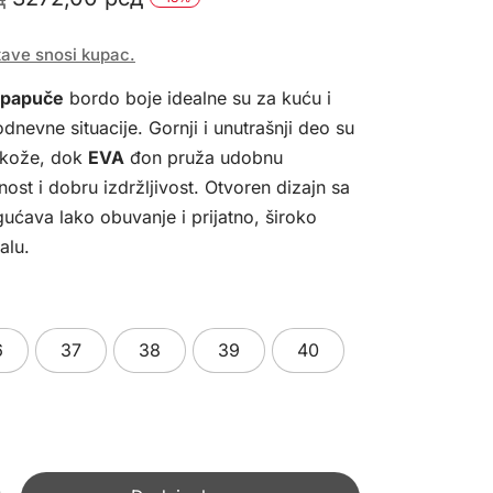
cena
cena
tave snosi kupac.
je
je:
 papuče
bordo boje idealne su za kuću i
bila:
3272,00 рсд.
nevne situacije. Gornji i unutrašnji deo su
3990,00 рсд.
 kože, dok
EVA
đon pruža udobnu
nost i dobru izdržljivost. Otvoren dizajn sa
ava lako obuvanje i prijatno, široko
alu.
6
37
38
39
40