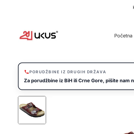
Idi
na
sadržaj
Početna
PORUDŽBINE IZ DRUGIH DRŽAVA
Za porudžbine iz BiH ili Crne Gore, pišite nam n