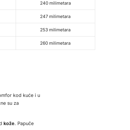
240 milimetara
247 milimetara
253 milimetara
260 milimetara
omfor kod kuće i u
čne su za
od
kože
. Papuče