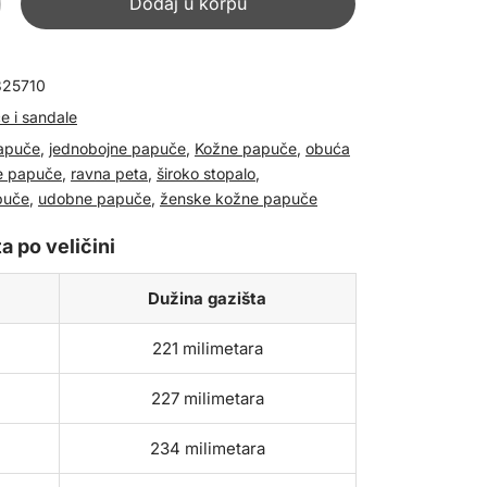
Dodaj u korpu
825710
e i sandale
apuče
,
jednobojne papuče
,
Kožne papuče
,
obuća
e papuče
,
ravna peta
,
široko stopalo
,
puče
,
udobne papuče
,
ženske kožne papuče
a po veličini
Dužina gazišta
221 milimetara
227 milimetara
234 milimetara