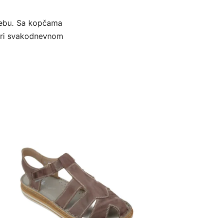
rebu. Sa kopčama
 pri svakodnevnom