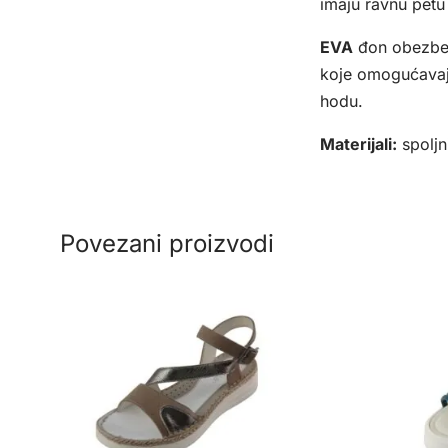
imaju ravnu petu i
EVA
đon obezbeđ
koje omogućavaju
hodu.
Materijali:
spoljn
Povezani proizvodi