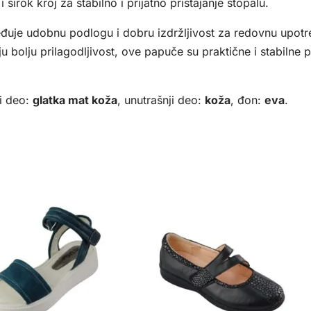
 širok kroj za stabilno i prijatno pristajanje stopalu.
uje udobnu podlogu i dobru izdržljivost za redovnu upot
 bolju prilagodljivost, ove papuče su praktične i stabilne
i deo:
glatka mat koža
, unutrašnji deo:
koža
, đon:
eva
.