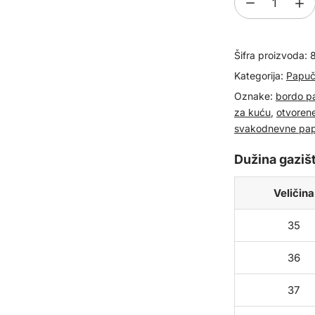
Ženske
kožne
papuče
Šifra proizvoda:
825710
količina
Kategorija:
Papuč
Oznake:
bordo p
za kuću
,
otvoren
svakodnevne pa
Dužina gazišt
Veličina
35
36
37