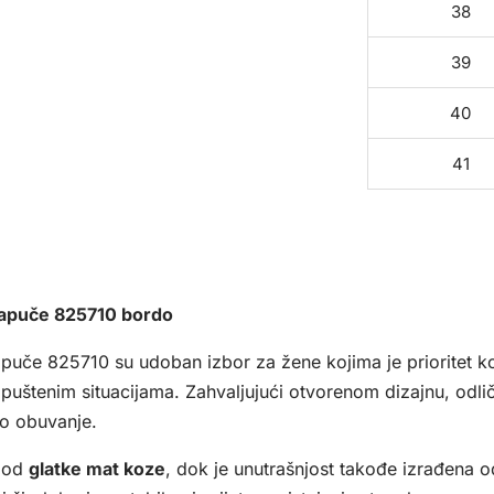
38
39
40
41
apuče 825710 bordo
uče 825710 su udoban izbor za žene kojima je prioritet k
uštenim situacijama. Zahvaljujući otvorenom dizajnu, odli
ko obuvanje.
e od
glatke mat koze
, dok je unutrašnjost takođe izrađena 