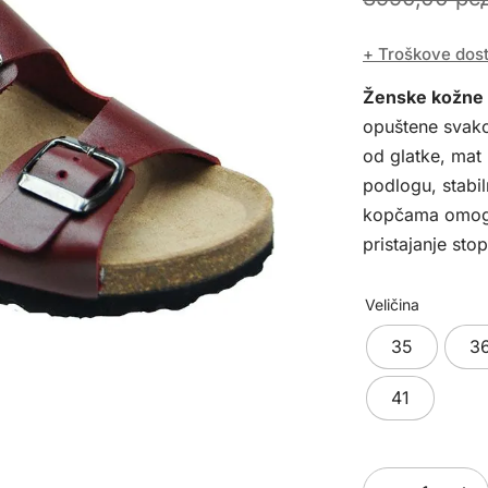
+ Troškove dos
Ženske kožne
opuštene svakod
od glatke, mat
podlogu, stabil
kopčama omoguć
pristajanje stop
Veličina
35
3
41