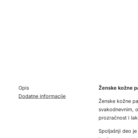
Opis
Ženske kožne p
Dodatne informacije
Ženske kožne pap
svakodnevnim, op
prozračnost i la
Spoljašnji deo j