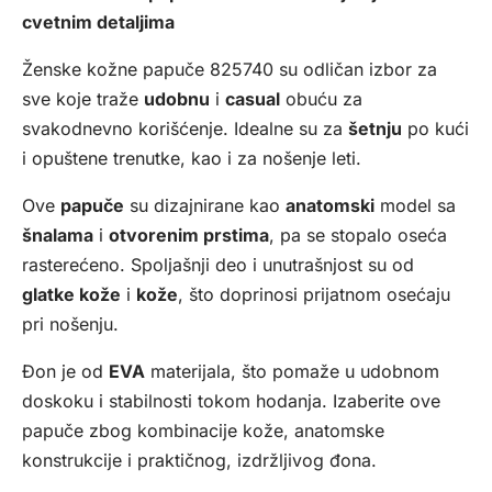
cvetnim detaljima
Ženske kožne papuče 825740 su odličan izbor za
sve koje traže
udobnu
i
casual
obuću za
svakodnevno korišćenje. Idealne su za
šetnju
po kući
i opuštene trenutke, kao i za nošenje leti.
Ove
papuče
su dizajnirane kao
anatomski
model sa
šnalama
i
otvorenim prstima
, pa se stopalo oseća
rasterećeno. Spoljašnji deo i unutrašnjost su od
glatke kože
i
kože
, što doprinosi prijatnom osećaju
pri nošenju.
Đon je od
EVA
materijala, što pomaže u udobnom
doskoku i stabilnosti tokom hodanja. Izaberite ove
papuče zbog kombinacije kože, anatomske
konstrukcije i praktičnog, izdržljivog đona.