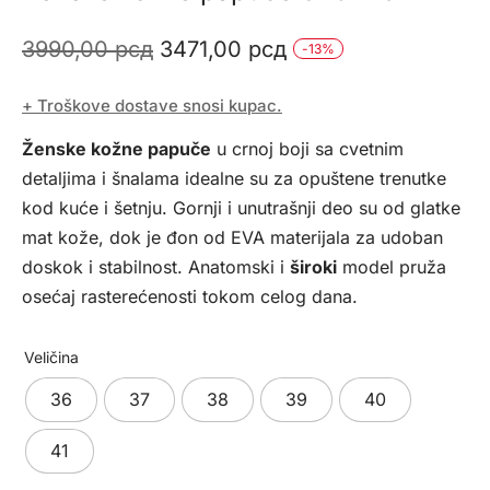
Originalna
Trenutna
3990,00
рсд
3471,00
рсд
-
13
%
cena
cena
+ Troškove dostave snosi kupac.
je
je:
Ženske kožne papuče
u crnoj boji sa cvetnim
bila:
3471,00 рсд.
detaljima i šnalama idealne su za opuštene trenutke
3990,00 рсд.
kod kuće i šetnju. Gornji i unutrašnji deo su od glatke
mat kože, dok je đon od EVA materijala za udoban
doskok i stabilnost. Anatomski i
široki
model pruža
osećaj rasterećenosti tokom celog dana.
Veličina
36
37
38
39
40
41