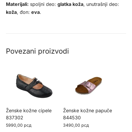
Materijali:
spoljni deo:
glatka koža
, unutrašnji deo:
koža
, đon:
eva
.
Povezani proizvodi
Ženske kožne cipele
Ženske kožne papuče
837302
844530
5990,00
рсд
3490,00
рсд
Ovaj
Ovaj