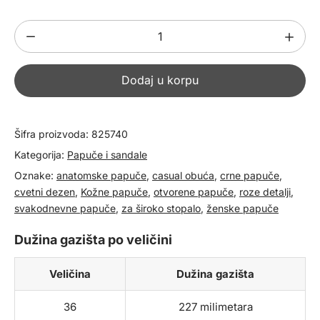
Ženske
kožne
papuče
Dodaj u korpu
825740
količina
Šifra proizvoda:
825740
Kategorija:
Papuče i sandale
Oznake:
anatomske papuče
,
casual obuća
,
crne papuče
,
cvetni dezen
,
Kožne papuče
,
otvorene papuče
,
roze detalji
,
svakodnevne papuče
,
za široko stopalo
,
ženske papuče
Dužina gazišta po veličini
Veličina
Dužina gazišta
36
227 milimetara