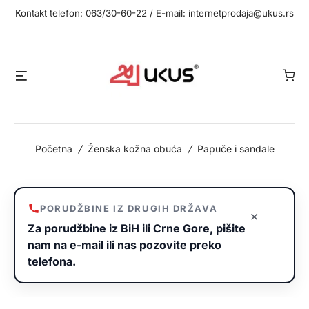
Idi
Kontakt telefon: 063/30-60-22 / E-mail: internetprodaja@ukus.rs
na
sadržaj
Meni
Početna
/
Ženska kožna obuća
/
Papuče i sandale
PORUDŽBINE IZ DRUGIH DRŽAVA
×
Za porudžbine iz BiH ili Crne Gore, pišite
nam na e-mail ili nas pozovite preko
telefona.