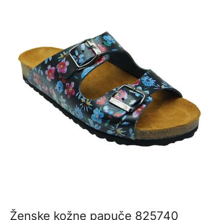
Ženske kožne papuče 825740