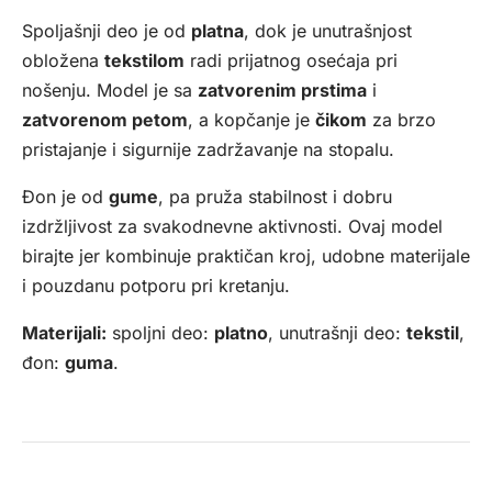
Spoljašnji deo je od
platna
, dok je unutrašnjost
obložena
tekstilom
radi prijatnog osećaja pri
nošenju. Model je sa
zatvorenim prstima
i
zatvorenom petom
, a kopčanje je
čikom
za brzo
pristajanje i sigurnije zadržavanje na stopalu.
Đon je od
gume
, pa pruža stabilnost i dobru
izdržljivost za svakodnevne aktivnosti. Ovaj model
birajte jer kombinuje praktičan kroj, udobne materijale
i pouzdanu potporu pri kretanju.
Materijali:
spoljni deo:
platno
, unutrašnji deo:
tekstil
,
đon:
guma
.