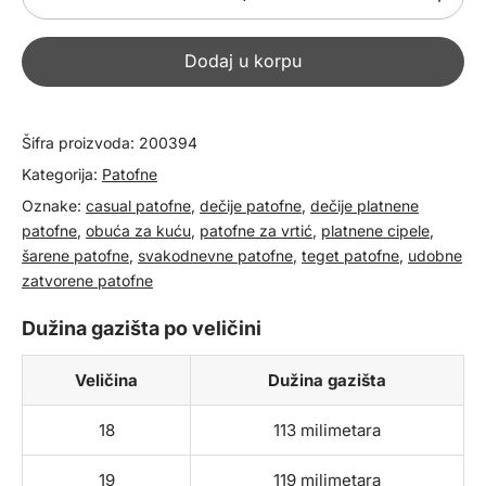
platnene
patofne
Dodaj u korpu
200394
količina
Šifra proizvoda:
200394
Kategorija:
Patofne
Oznake:
casual patofne
,
dečije patofne
,
dečije platnene
patofne
,
obuća za kuću
,
patofne za vrtić
,
platnene cipele
,
šarene patofne
,
svakodnevne patofne
,
teget patofne
,
udobne
zatvorene patofne
Dužina gazišta po veličini
Veličina
Dužina gazišta
18
113 milimetara
19
119 milimetara