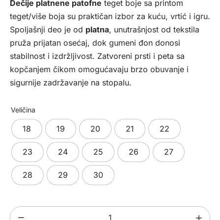
Dečije platnene patofne
teget boje sa printom
teget/više boja su praktičan izbor za kuću, vrtić i igru.
Spoljašnji deo je od
platna
, unutrašnjost od tekstila
pruža prijatan osećaj, dok gumeni đon donosi
stabilnost i izdržljivost. Zatvoreni prsti i peta sa
kopčanjem čikom omogućavaju brzo obuvanje i
sigurnije zadržavanje na stopalu.
Veličina
18
19
20
21
22
23
24
25
26
27
28
29
30
Dečije