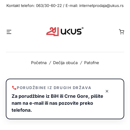
Idi
Kontakt telefon: 063/30-60-22 / E-mail: internetprodaja@ukus.rs
na
sadržaj
Meni
Početna
/
Dečija obuća
/
Patofne
PORUDŽBINE IZ DRUGIH DRŽAVA
×
Za porudžbine iz BiH ili Crne Gore, pišite
nam na e-mail ili nas pozovite preko
telefona.