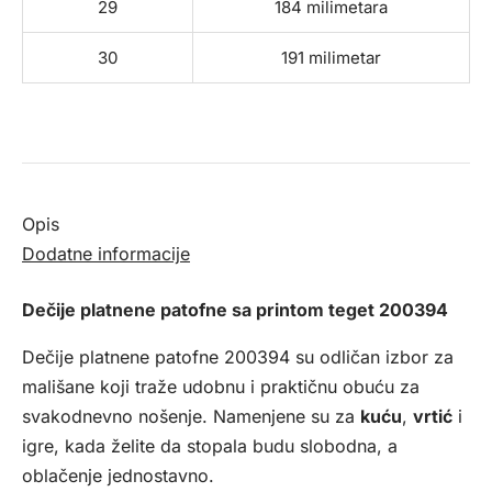
29
184 milimetara
30
191 milimetar
Opis
Dodatne informacije
Dečije platnene patofne sa printom teget 200394
Dečije platnene patofne 200394 su odličan izbor za
mališane koji traže udobnu i praktičnu obuću za
svakodnevno nošenje. Namenjene su za
kuću
,
vrtić
i
igre, kada želite da stopala budu slobodna, a
oblačenje jednostavno.