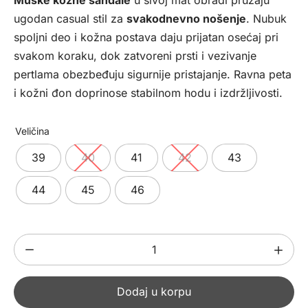
bila:
8792,00 рсд.
ugodan casual stil za
svakodnevno nošenje
. Nubuk
10990,00 рсд.
spoljni deo i kožna postava daju prijatan osećaj pri
svakom koraku, dok zatvoreni prsti i vezivanje
pertlama obezbeđuju sigurnije pristajanje. Ravna peta
i kožni đon doprinose stabilnom hodu i izdržljivosti.
Veličina
39
40
41
42
43
44
45
46
Muške
kožne
sandale
Dodaj u korpu
325127