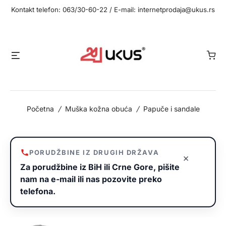
Idi
Kontakt telefon: 063/30-60-22 / E-mail: internetprodaja@ukus.rs
na
sadržaj
Meni
Početna
/
Muška kožna obuća
/
Papuče i sandale
PORUDŽBINE IZ DRUGIH DRŽAVA
×
Za porudžbine iz BiH ili Crne Gore, pišite
nam na e-mail ili nas pozovite preko
telefona.