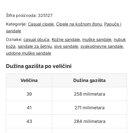
količina
Šifra proizvoda:
325127
Kategorije:
Casual cipele
,
Cipele na kožnom đonu
,
Papuče i
sandale
Oznake:
casual obuća
,
Kožne sandale
,
muške sandale
,
nubuk
koža
,
sandale za šetnju
,
sive sandale
,
svakodnevne sandale
,
udobne muške sandale
Dužina gazišta po veličini
Veličina
Dužina gazišta
39
258 milimetara
41
271 milimetara
43
284 milimetara