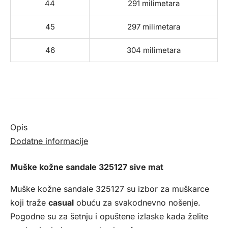
44
291 milimetara
45
297 milimetara
46
304 milimetara
Opis
Dodatne informacije
Muške kožne sandale 325127 sive mat
Muške kožne sandale 325127 su izbor za muškarce
koji traže
casual
obuću za svakodnevno nošenje.
Pogodne su za šetnju i opuštene izlaske kada želite