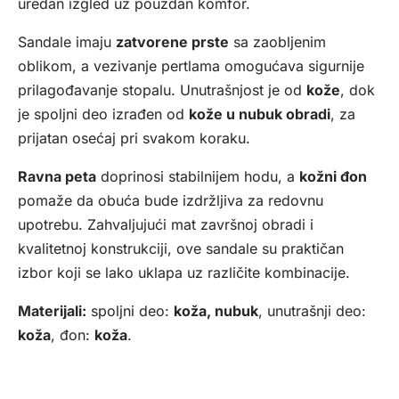
uredan izgled uz pouzdan komfor.
Sandale imaju
zatvorene prste
sa zaobljenim
oblikom, a vezivanje pertlama omogućava sigurnije
prilagođavanje stopalu. Unutrašnjost je od
kože
, dok
je spoljni deo izrađen od
kože u nubuk obradi
, za
prijatan osećaj pri svakom koraku.
Ravna peta
doprinosi stabilnijem hodu, a
kožni đon
pomaže da obuća bude izdržljiva za redovnu
upotrebu. Zahvaljujući mat završnoj obradi i
kvalitetnoj konstrukciji, ove sandale su praktičan
izbor koji se lako uklapa uz različite kombinacije.
Materijali:
spoljni deo:
koža, nubuk
, unutrašnji deo:
koža
, đon:
koža
.