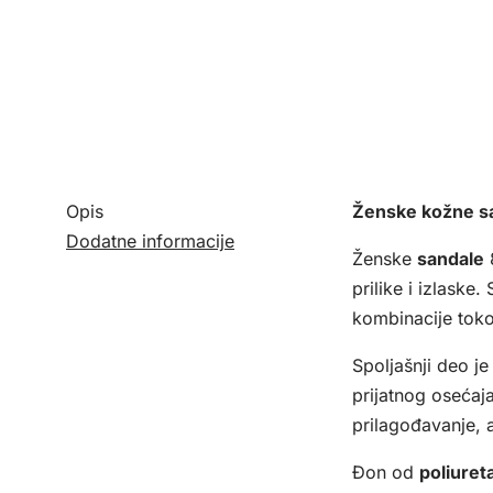
Opis
Ženske kožne sa
Dodatne informacije
Ženske
sandale
prilike i izlaske
kombinacije toko
Spoljašnji deo j
prijatnog osećaj
prilagođavanje, 
Đon od
poliuret