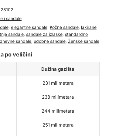
828102
e i sandale
dale
,
elegantne sandale
,
Kožne sandale
,
lakirane
etnje sandale
,
sandale za izlaske
,
standardno
dnevne sandale
,
udobne sandale
,
Ženske sandale
a po veličini
Dužina gazišta
231 milimetara
238 milimetara
244 milimetara
251 milimetara