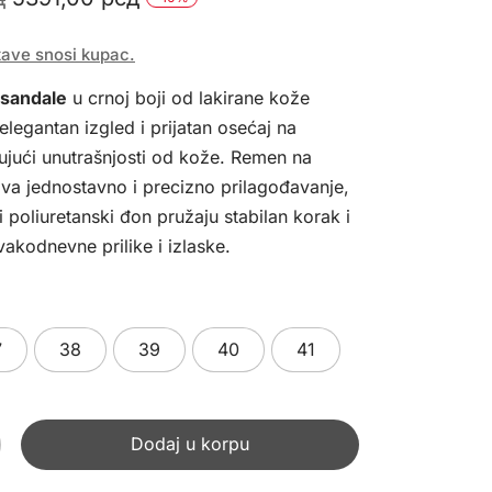
cena
cena
tave snosi kupac.
je
je:
sandale
u crnoj boji od lakirane kože
bila:
5391,00 рсд.
elegantan izgled i prijatan osećaj na
5990,00 рсд.
jujući unutrašnjosti od kože. Remen na
a jednostavno i precizno prilagođavanje,
 poliuretanski đon pružaju stabilan korak i
akodnevne prilike i izlaske.
7
38
39
40
41
Dodaj u korpu