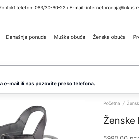
Kontakt telefon: 063/30-60-22 / E-mail: internetprodaja@ukus.r
Današnja ponuda
Muška obuća
Ženska obuća
Pr
a e-mail ili nas pozovite preko telefona.
Početna
/
Žensk
Ženske 
5990,00
рс