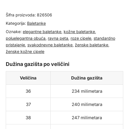
količina
Šifra proizvoda:
826506
Kategorija:
Baletanke
Oznake:
elegantne baletanke
,
kožne baletanke
,
poluelegantna obuća
,
ravna peta
,
roze cipele
,
standardno
pristajanje
,
svakodnevne baletanke
,
ženske baletanke
,
ženske kožne cipele
Dužina gazišta po veličini
Veličina
Dužina gazišta
36
234 milimetara
37
240 milimetara
38
247 milimetara