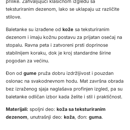
prilike. Zahvaljujući klasičnom izgledu sa
teksturiranim dezenom, lako se uklapaju uz različite
stilove.
Baletanke su izrađene od
kože
sa teksturiranim
dezenom i imaju kožnu postavu za prijatan osećaj na
stopalu. Ravna peta i zatvoreni prsti doprinose
stabilnijem koraku, dok je kroj standardne širine
pogodan za većinu.
Đon od
gume
pruža dobru izdržljivost i pouzdan
oslonac na svakodnevnom hodu. Mat završna obrada
bez izraženog sjaja naglašava profinjen izgled, pa su
baletanke odličan izbor kada želite i stil i praktičnost.
Materijali:
spoljni deo:
koža sa teksturiranim
dezenom
, unutrašnji deo:
koža
, đon:
guma
.