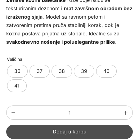
bila:
4893,00 рсд.
teksturiranim dezenom i
mat završnom obradom bez
6990,00 рсд.
izraženog sjaja
. Model sa ravnom petom i
zatvorenim prstima pruža stabilniji korak, dok je
kožna postava prijatna uz stopalo. Idealne su za
svakodnevno nošenje i poluelegantne prilike
.
Veličina
36
37
38
39
40
41
Ženske
kožne
baletanke
Dodaj u korpu
826506