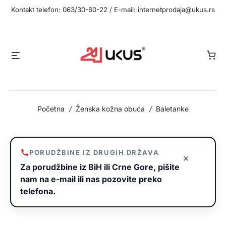
Idi
Kontakt telefon: 063/30-60-22 / E-mail: internetprodaja@ukus.rs
na
sadržaj
Meni
Početna
/
Ženska kožna obuća
/
Baletanke
PORUDŽBINE IZ DRUGIH DRŽAVA
×
Za porudžbine iz BiH ili Crne Gore, pišite
nam na e-mail ili nas pozovite preko
telefona.