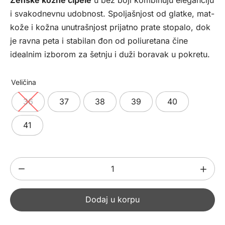
bila:
5592,00 рсд.
i svakodnevnu udobnost. Spoljašnjost od glatke, mat-
6990,00 рсд.
kože i kožna unutrašnjost prijatno prate stopalo, dok
je ravna peta i stabilan đon od poliuretana čine
idealnim izborom za šetnju i duži boravak u pokretu.
Veličina
36
37
38
39
40
41
Ženske
kožne
cipele
Dodaj u korpu
841113
količina