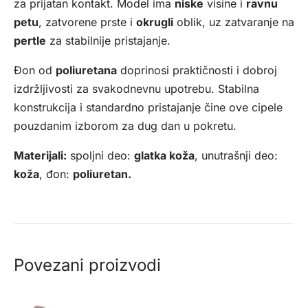
za prijatan kontakt. Model ima
niske
visine i
ravnu
petu
, zatvorene prste i
okrugli
oblik, uz zatvaranje na
pertle
za stabilnije pristajanje.
Đon od
poliuretana
doprinosi praktičnosti i dobroj
izdržljivosti za svakodnevnu upotrebu. Stabilna
konstrukcija i standardno pristajanje čine ove cipele
pouzdanim izborom za dug dan u pokretu.
Materijali:
spoljni deo:
glatka koža
, unutrašnji deo:
koža
, đon:
poliuretan.
Povezani proizvodi