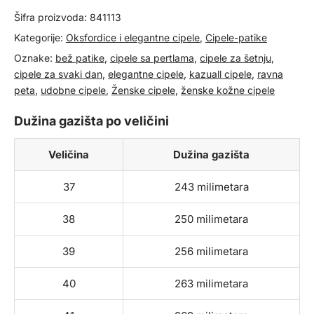
Šifra proizvoda:
841113
Kategorije:
Oksfordice i elegantne cipele
,
Cipele-patike
Oznake:
bež patike
,
cipele sa pertlama
,
cipele za šetnju
,
cipele za svaki dan
,
elegantne cipele
,
kazuall cipele
,
ravna
peta
,
udobne cipele
,
Ženske cipele
,
ženske kožne cipele
Dužina gazišta po veličini
Veličina
Dužina gazišta
37
243 milimetara
38
250 milimetara
39
256 milimetara
40
263 milimetara