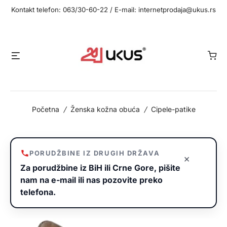
Idi
Kontakt telefon: 063/30-60-22 / E-mail: internetprodaja@ukus.rs
na
sadržaj
Meni
Početna
/
Ženska kožna obuća
/
Cipele-patike
PORUDŽBINE IZ DRUGIH DRŽAVA
×
Za porudžbine iz BiH ili Crne Gore, pišite
nam na e-mail ili nas pozovite preko
telefona.