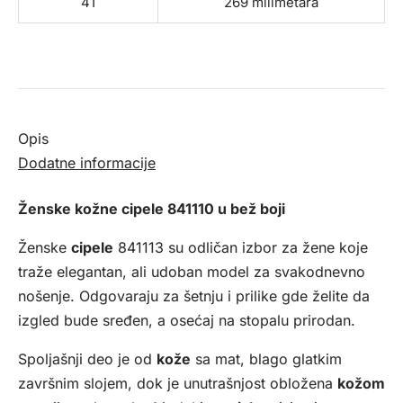
41
269 milimetara
Opis
Dodatne informacije
Ženske kožne cipele 841110 u bež boji
Ženske
cipele
841113 su odličan izbor za žene koje
traže elegantan, ali udoban model za svakodnevno
nošenje. Odgovaraju za šetnju i prilike gde želite da
izgled bude sređen, a osećaj na stopalu prirodan.
Spoljašnji deo je od
kože
sa mat, blago glatkim
završnim slojem, dok je unutrašnjost obložena
kožom