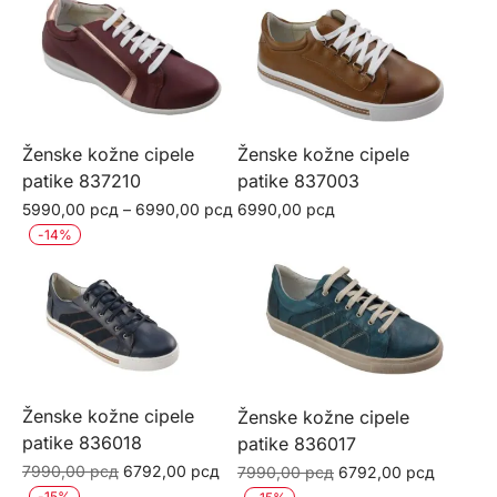
Ženske kožne cipele
Ženske kožne cipele
patike 837210
patike 837003
Raspon
5990,00
рсд
–
6990,00
рсд
6990,00
рсд
cena:
Ovaj
-
14
%
Ovaj
od
proizvod
5990,00 рсд
proizvod
ima
do
ima
više
6990,00 рсд
više
varijanti.
varijanti.
Opcije
Opcije
mogu
Ženske kožne cipele
Ženske kožne cipele
mogu
patike 836018
patike 836017
biti
biti
Originalna
Trenutna
Originalna
Trenutn
7990,00
рсд
6792,00
рсд
7990,00
рсд
6792,00
рсд
izabrane
cena
cena
cena
cena
-
15
%