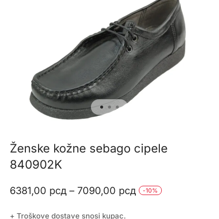
Ženske kožne sebago cipele
840902K
Raspon
6381,00
рсд
–
7090,00
рсд
-
10
%
cena:
+ Troškove dostave snosi kupac.