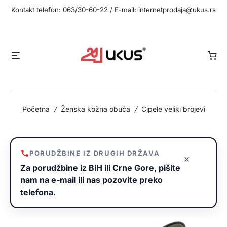
Idi
Kontakt telefon: 063/30-60-22 / E-mail: internetprodaja@ukus.rs
na
sadržaj
Meni
Početna
/
Ženska kožna obuća
/
Cipele veliki brojevi
PORUDŽBINE IZ DRUGIH DRŽAVA
×
Za porudžbine iz BiH ili Crne Gore, pišite
nam na e-mail ili nas pozovite preko
telefona.