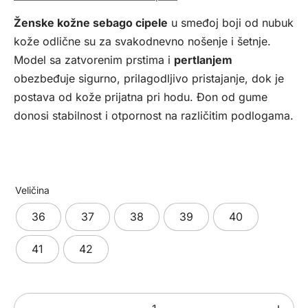
od
Ženske kožne sebago cipele
u smeđoj boji od nubuk
6381,00 рсд
kože odlične su za svakodnevno nošenje i šetnje.
do
Model sa zatvorenim prstima i
pertlanjem
7090,00 рсд
obezbeđuje sigurno, prilagodljivo pristajanje, dok je
postava od kože prijatna pri hodu. Đon od gume
donosi stabilnost i otpornost na različitim podlogama.
Veličina
36
37
38
39
40
41
42
Ženske