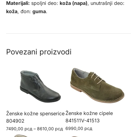
Materijali:
spoljni deo:
koža (napa)
, unutrašnji deo:
koža
, đon:
guma
.
Povezani proizvodi
Ženske kožne cipele
Ženske kožne spenserice
841511V-41513
804902
Raspon
6990,00
рсд
7490,00
рсд
–
8610,00
рсд
Ovaj
Ovaj
cena: