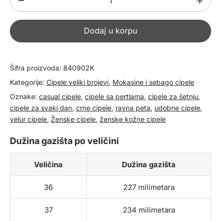
kožne
sebago
Dodaj u korpu
cipele
840902K
količina
Šifra proizvoda:
840902K
Kategorije:
Cipele veliki brojevi
,
Mokasine i sebago cipele
Oznake:
casual cipele
,
cipele sa pertlama
,
cipele za šetnju
,
cipele za svaki dan
,
crne cipele
,
ravna peta
,
udobne cipele
,
velur cipele
,
Ženske cipele
,
ženske kožne cipele
Dužina gazišta po veličini
Veličina
Dužina gazišta
36
227 milimetara
37
234 milimetara