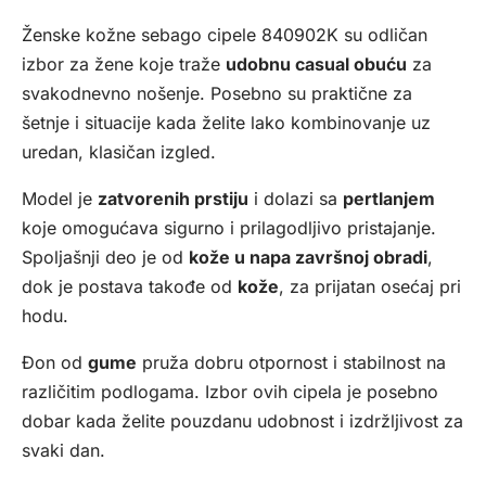
Ženske kožne sebago cipele 840902K su odličan
izbor za žene koje traže
udobnu casual obuću
za
svakodnevno nošenje. Posebno su praktične za
šetnje i situacije kada želite lako kombinovanje uz
uredan, klasičan izgled.
Model je
zatvorenih prstiju
i dolazi sa
pertlanjem
koje omogućava sigurno i prilagodljivo pristajanje.
Spoljašnji deo je od
kože u napa završnoj obradi
,
dok je postava takođe od
kože
, za prijatan osećaj pri
hodu.
Đon od
gume
pruža dobru otpornost i stabilnost na
različitim podlogama. Izbor ovih cipela je posebno
dobar kada želite pouzdanu udobnost i izdržljivost za
svaki dan.