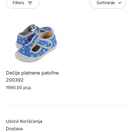
Filters
Dečije platnene patofne
200392
1990,00
рсд
Ovaj
proizvod
ima
više
Uslovi Korišćenja
varijanti.
Dostava