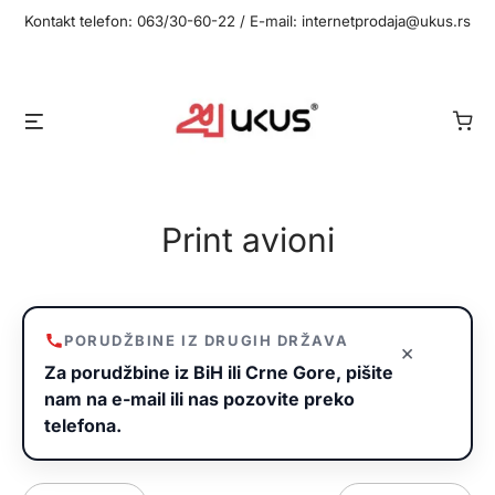
Idi
Kontakt telefon: 063/30-60-22 / E-mail: internetprodaja@ukus.rs
na
sadržaj
Meni
Print avioni
PORUDŽBINE IZ DRUGIH DRŽAVA
×
Za porudžbine iz BiH ili Crne Gore, pišite
nam na e-mail ili nas pozovite preko
telefona.