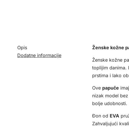
Opis
Ženske kožne p
Dodatne informacije
Ženske kožne pa
toplijim danima.
prstima i lako o
Ove
papuče
ima
nizak model bez 
bolje udobnosti.
Đon od
EVA
pruž
Zahvaljujući kva