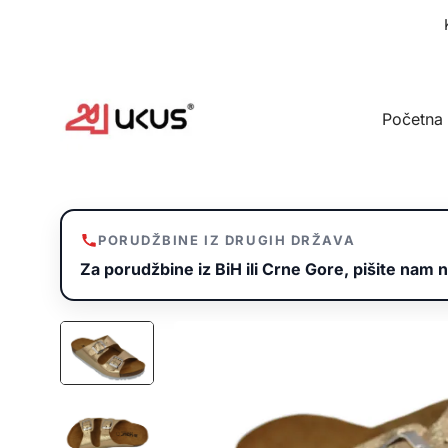
Idi
na
sadržaj
Početna
PORUDŽBINE IZ DRUGIH DRŽAVA
Za porudžbine iz BiH ili Crne Gore, pišite nam n