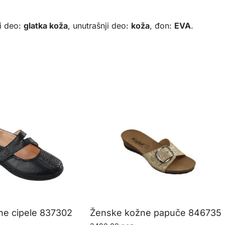
i deo:
glatka koža
, unutrašnji deo:
koža
, đon:
EVA
.
ne cipele 837302
Ženske kožne papuče 846735