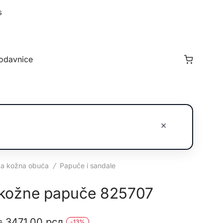
s
odavnice
×
a kožna obuća
/
Papuče i sandale
kožne papuče 825707
Originalna
Trenutna
д
3471,00
рсд
-
13
%