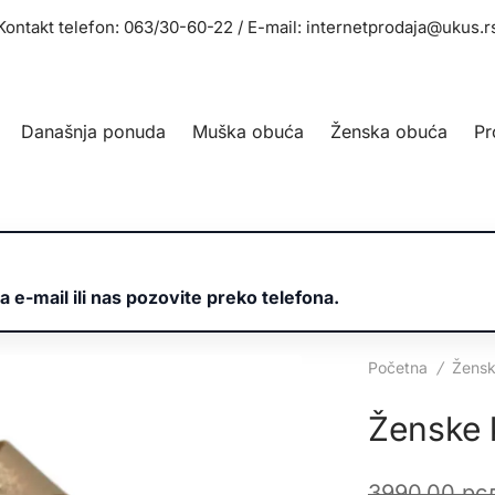
Kontakt telefon: 063/30-60-22 / E-mail: internetprodaja@ukus.r
Današnja ponuda
Muška obuća
Ženska obuća
Pr
a e-mail ili nas pozovite preko telefona.
Početna
/
Žensk
Ženske 
3990,00
рс