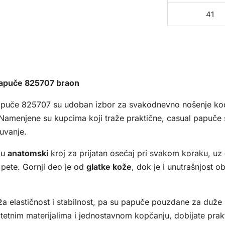
41
apuče 825707 braon
puče 825707 su udoban izbor za svakodnevno nošenje kod k
 Namenjene su kupcima koji traže praktične, casual papuče
buvanje.
ju
anatomski
kroj za prijatan osećaj pri svakom koraku, uz
pete. Gornji deo je od
glatke kože
, dok je i unutrašnjost 
a elastičnost i stabilnost, pa su papuče pouzdane za duže 
litetnim materijalima i jednostavnom kopčanju, dobijate pra