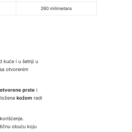
260 milimetara
uće i u šetnji u
 sa otvorenim
otvorene prste
i
obložena
kožom
radi
korišćenje.
ktičnu obuću koju