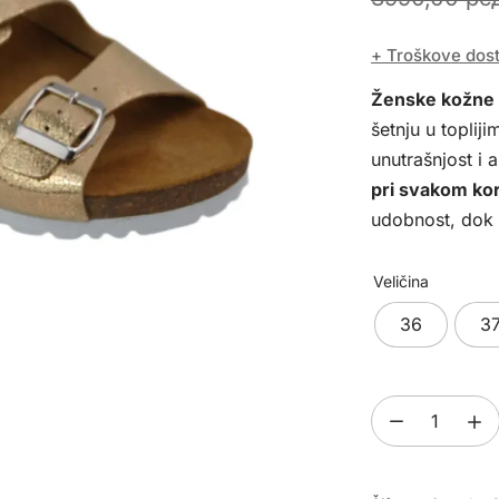
+ Troškove dos
Ženske kožne
šetnju u toplij
unutrašnjost i
pri svakom ko
udobnost, dok
Veličina
36
3
Ženske
kožne
papuče