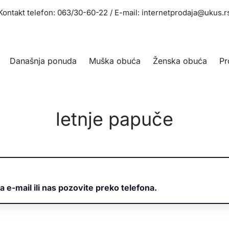
Kontakt telefon: 063/30-60-22 / E-mail: internetprodaja@ukus.r
Današnja ponuda
Muška obuća
Ženska obuća
Pr
letnje papuče
a e-mail ili nas pozovite preko telefona.