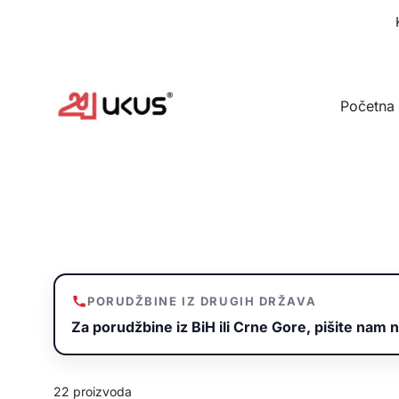
Idi
na
sadržaj
Početna
PORUDŽBINE IZ DRUGIH DRŽAVA
Za porudžbine iz BiH ili Crne Gore, pišite nam n
22 proizvoda