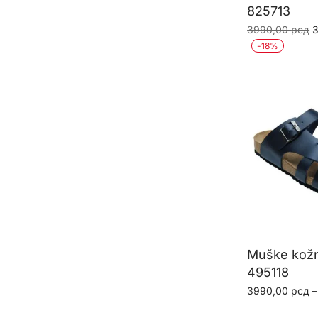
825713
O
3990,00
рсд
c
-
18
%
j
b
3
Muške kož
495118
3990,00
рсд
–