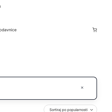
s
odavnice
×