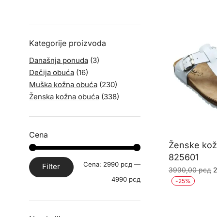
Kategorije proizvoda
Današnja ponuda
(3)
Dečija obuća
(16)
Muška kožna obuća
(230)
Ženska kožna obuća
(338)
Cena
Ženske ko
825601
Minimalna
Maksimalna
Cena:
2990 рсд
—
Filter
O
3990,00
рсд
cena
cena
4990 рсд
c
-
25
%
j
b
3