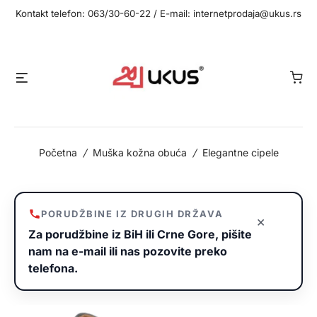
Idi
Kontakt telefon: 063/30-60-22 / E-mail: internetprodaja@ukus.rs
na
sadržaj
Meni
Početna
/
Muška kožna obuća
/
Elegantne cipele
PORUDŽBINE IZ DRUGIH DRŽAVA
×
Za porudžbine iz BiH ili Crne Gore, pišite
nam na e-mail ili nas pozovite preko
telefona.