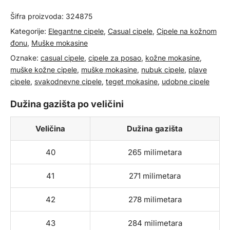
Šifra proizvoda:
324875
Kategorije:
Elegantne cipele
,
Casual cipele
,
Cipele na kožnom
đonu
,
Muške mokasine
Oznake:
casual cipele
,
cipele za posao
,
kožne mokasine
,
muške kožne cipele
,
muške mokasine
,
nubuk cipele
,
plave
cipele
,
svakodnevne cipele
,
teget mokasine
,
udobne cipele
Dužina gazišta po veličini
Veličina
Dužina gazišta
40
265 milimetara
41
271 milimetara
42
278 milimetara
43
284 milimetara