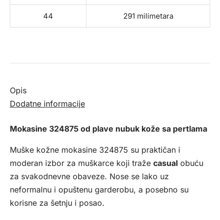
44
291 milimetara
Opis
Dodatne informacije
Mokasine 324875 od plave nubuk kože sa pertlama
Muške kožne mokasine 324875 su praktičan i
moderan izbor za muškarce koji traže
casual
obuću
za svakodnevne obaveze. Nose se lako uz
neformalnu i opuštenu garderobu, a posebno su
korisne za šetnju i posao.