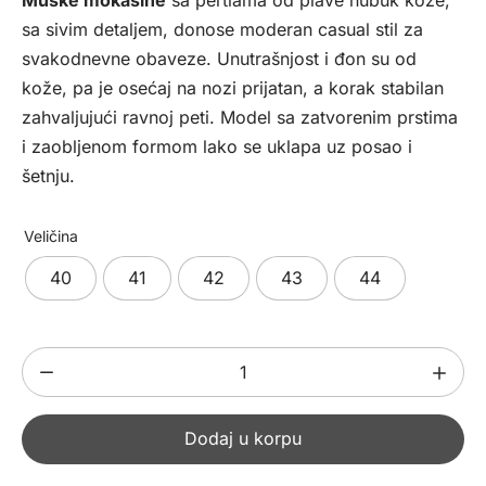
bila:
8792,00 рсд.
sa sivim detaljem, donose moderan casual stil za
10990,00 рсд.
svakodnevne obaveze. Unutrašnjost i đon su od
kože, pa je osećaj na nozi prijatan, a korak stabilan
zahvaljujući ravnoj peti. Model sa zatvorenim prstima
i zaobljenom formom lako se uklapa uz posao i
šetnju.
Veličina
40
41
42
43
44
Muške
kožne
mokasine
Dodaj u korpu
324875
količina