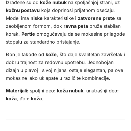
Izrađene su od
kože nubuk
na spoljašnjoj strani, uz
kožnu postavu
koja doprinosi prijatnom osećaju.
Model ima
niske
karakteristike i
zatvorene prste
sa
zaobljenom formom, dok
ravna peta
pruža stabilan
korak.
Pertle
omogućavaju da se mokasine prilagode
stopalu za standardno pristajanje.
Đon je takođe od
kože
, što daje kvalitetan završetak i
dobru trajnost za redovnu upotrebu. Jednobojan
dizajn u plavoj i sivoj nijansi ostaje elegantan, pa ove
mokasine lako uklapate u različite kombinacije.
Materijali:
spoljni deo:
koža nubuk
, unutrašnji deo:
koža
, đon:
koža
.