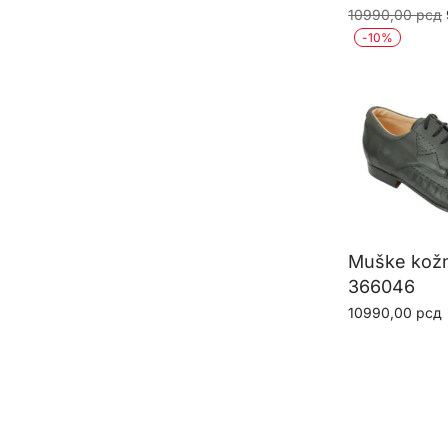
10990,00
рсд
-
10
%
Muške kož
366046
10990,00
рсд