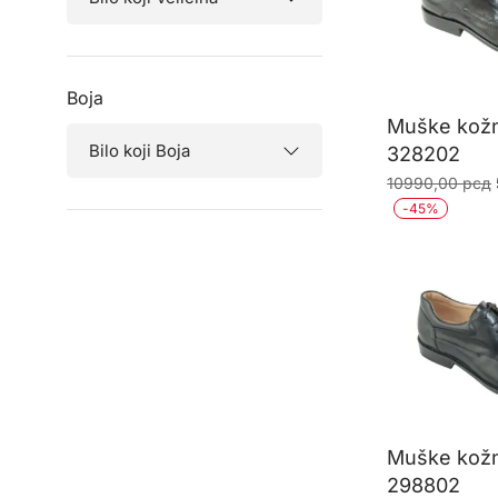
Boja
Muške kožn
328202
10990,00
рсд
-
45
%
Muške kožn
298802