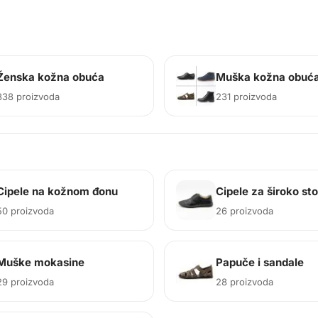
Ženska kožna obuća
Muška kožna obuć
338 proizvoda
231 proizvoda
Cipele na kožnom đonu
Cipele za široko st
50 proizvoda
26 proizvoda
Muške mokasine
Papuče i sandale
29 proizvoda
28 proizvoda