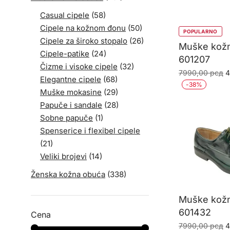
Casual cipele
(58)
Cipele na kožnom đonu
(50)
POPULARNO
Cipele za široko stopalo
(26)
Muške kožn
Cipele-patike
(24)
601207
Čizme i visoke cipele
(32)
O
7990,00
рсд
4
Elegantne cipele
(68)
c
-
38
%
Muške mokasine
(29)
j
Papuče i sandale
(28)
b
Sobne papuče
(1)
7
Spenserice i flexibel cipele
(21)
Veliki brojevi
(14)
Ženska kožna obuća
(338)
Muške kožn
601432
Cena
O
7990,00
рсд
4