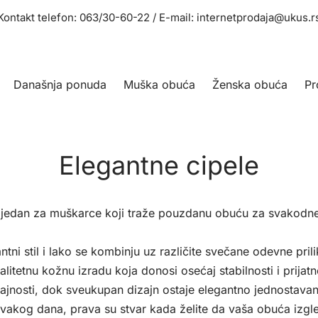
Kontakt telefon: 063/30-60-22 / E-mail: internetprodaja@ukus.r
Današnja ponuda
Muška obuća
Ženska obuća
Pr
Elegantne cipele
 jedan za muškarce koji traže pouzdanu obuću za svakodne
tni stil i lako se kombinju uz različite svečane odevne pril
itetnu kožnu izradu koja donosi osećaj stabilnosti i prijatn
rajnosti, dok sveukupan dizajn ostaje elegantno jednostavan
svakog dana, prava su stvar kada želite da vaša obuća izg