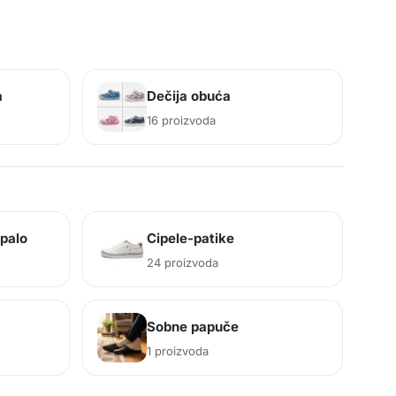
a
Dečija obuća
16 proizvoda
opalo
Cipele-patike
24 proizvoda
Sobne papuče
1 proizvoda