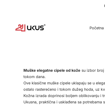
Idi
na
sadržaj
Početna
Muške elegatne cipele od kože
su izbor broj
tokom dana.
Ove klasične muške cipele uklapaju se u elegan
ostalo rasterećeno i tokom dužeg hoda, uz kval
Kožna izrada doprinosi boljem oblikovanju i t
Ukusna, praktična i usklađena sa potrebama 