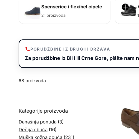
Spenserice i flexibel cipele
21 proizvoda
PORUDŽBINE IZ DRUGIH DRŽAVA
Za porudžbine iz BiH ili Crne Gore, pišite nam n
68 proizvoda
Kategorije proizvoda
Današnja ponuda
(3)
Dečija obuća
(16)
Muška kožna obuća
(231)