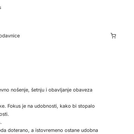
s
odavnice
vno nošenje, šetnju i obavljanje obaveza
ike. Fokus je na udobnosti, kako bi stopalo
osti.
.
leda doterano, a istovremeno ostane udobna