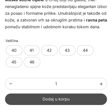
bila:
9891,00 рсд.
nenaglašeno sjajne kože predstavljaju elegantan izbor
10990,00 рсд.
za posao i formalne prilike. Unutrašnjost je takođe od
kože, a zatvoren vrh sa okruglim prstima i
ravna peta
pomažu stabilnom i udobnom koraku tokom dana.
Veličina
40
41
42
43
44
45
46
Muške
kožne
cipele
Dodaj u korpu
329102
količina