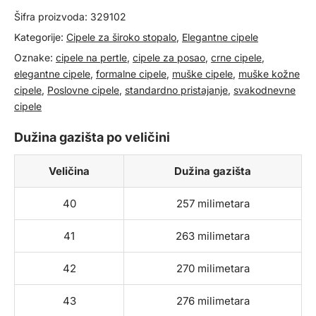
Šifra proizvoda:
329102
Kategorije:
Cipele za široko stopalo
,
Elegantne cipele
Oznake:
cipele na pertle
,
cipele za posao
,
crne cipele
,
elegantne cipele
,
formalne cipele
,
muške cipele
,
muške kožne
cipele
,
Poslovne cipele
,
standardno pristajanje
,
svakodnevne
cipele
Dužina gazišta po veličini
Veličina
Dužina gazišta
40
257 milimetara
41
263 milimetara
42
270 milimetara
43
276 milimetara