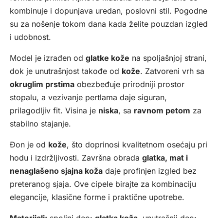
kombinuje i dopunjava uredan, poslovni stil. Pogodne
su za nošenje tokom dana kada želite pouzdan izgled
i udobnost.
Model je izrađen od
glatke kože
na spoljašnjoj strani,
dok je unutrašnjost takođe od
kože
. Zatvoreni vrh sa
okruglim prstima
obezbeđuje prirodniji prostor
stopalu, a vezivanje pertlama daje siguran,
prilagodljiv fit. Visina je
niska
, sa
ravnom petom
za
stabilno stajanje.
Đon je od
kože
, što doprinosi kvalitetnom osećaju pri
hodu i izdržljivosti. Završna obrada
glatka, mat i
nenaglašeno sjajna koža
daje profinjen izgled bez
preteranog sjaja. Ove cipele birajte za kombinaciju
elegancije, klasične forme i praktične upotrebe.