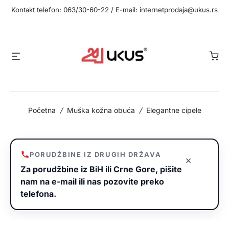
Idi
Kontakt telefon: 063/30-60-22 / E-mail: internetprodaja@ukus.rs
na
sadržaj
Meni
Početna
/
Muška kožna obuća
/
Elegantne cipele
PORUDŽBINE IZ DRUGIH DRŽAVA
×
Za porudžbine iz BiH ili Crne Gore, pišite
nam na e-mail ili nas pozovite preko
telefona.