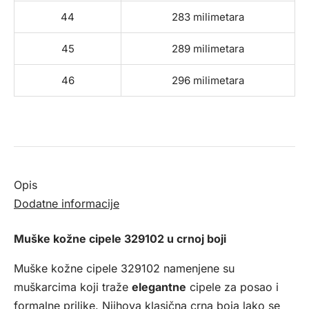
44
283 milimetara
45
289 milimetara
46
296 milimetara
Opis
Dodatne informacije
Muške kožne cipele 329102 u crnoj boji
Muške kožne cipele 329102 namenjene su
muškarcima koji traže
elegantne
cipele za posao i
formalne prilike. Njihova klasična crna boja lako se