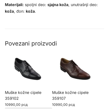
Materijali:
spoljni deo:
sjajna koža
, unutrašnji deo:
koža
, đon:
koža
.
Povezani proizvodi
Muške kožne cipele
Muške kožne cipele
359102
359107
10990,00
рсд
10990,00
рсд