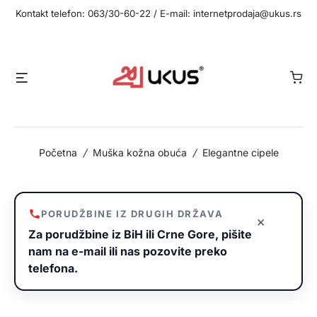
Idi
Kontakt telefon: 063/30-60-22 / E-mail: internetprodaja@ukus.rs
na
sadržaj
Meni
Početna
/
Muška kožna obuća
/
Elegantne cipele
PORUDŽBINE IZ DRUGIH DRŽAVA
×
Za porudžbine iz BiH ili Crne Gore, pišite
nam na e-mail ili nas pozovite preko
telefona.