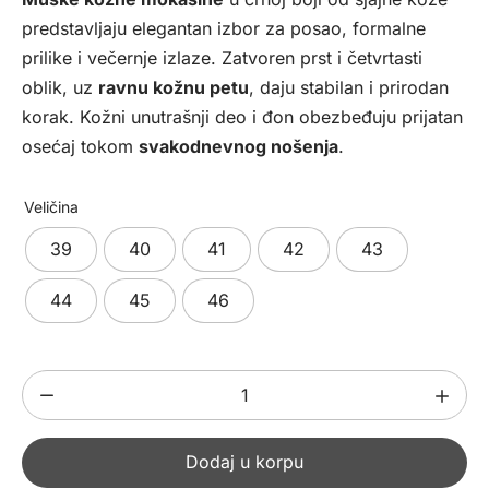
bila:
5990,00 рсд.
predstavljaju elegantan izbor za posao, formalne
10990,00 рсд.
prilike i večernje izlaze. Zatvoren prst i četvrtasti
oblik, uz
ravnu kožnu petu
, daju stabilan i prirodan
korak. Kožni unutrašnji deo i đon obezbeđuju prijatan
osećaj tokom
svakodnevnog nošenja
.
Veličina
39
40
41
42
43
44
45
46
Muške
kožne
mokasine
Dodaj u korpu
340402