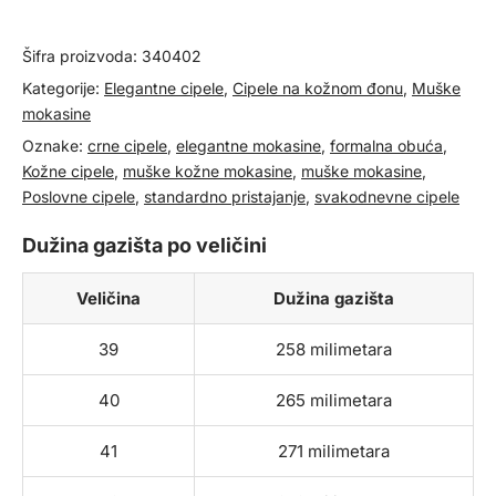
količina
Šifra proizvoda:
340402
Kategorije:
Elegantne cipele
,
Cipele na kožnom đonu
,
Muške
mokasine
Oznake:
crne cipele
,
elegantne mokasine
,
formalna obuća
,
Kožne cipele
,
muške kožne mokasine
,
muške mokasine
,
Poslovne cipele
,
standardno pristajanje
,
svakodnevne cipele
Dužina gazišta po veličini
Veličina
Dužina gazišta
39
258 milimetara
40
265 milimetara
41
271 milimetara