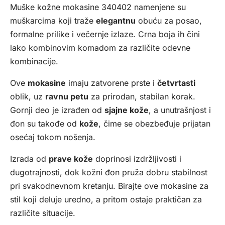
Muške kožne mokasine 340402 namenjene su
muškarcima koji traže
elegantnu
obuću za posao,
formalne prilike i večernje izlaze. Crna boja ih čini
lako kombinovim komadom za različite odevne
kombinacije.
Ove
mokasine
imaju zatvorene prste i
četvrtasti
oblik, uz
ravnu petu
za prirodan, stabilan korak.
Gornji deo je izrađen od
sjajne kože
, a unutrašnjost i
đon su takođe od
kože
, čime se obezbeđuje prijatan
osećaj tokom nošenja.
Izrada od
prave kože
doprinosi izdržljivosti i
dugotrajnosti, dok kožni đon pruža dobru stabilnost
pri svakodnevnom kretanju. Birajte ove mokasine za
stil koji deluje uredno, a pritom ostaje praktičan za
različite situacije.