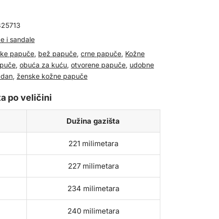
825713
e i sandale
ke papuče
,
bež papuče
,
crne papuče
,
Kožne
apuče
,
obuća za kuću
,
otvorene papuče
,
udobne
 dan
,
ženske kožne papuče
a po veličini
Dužina gazišta
221 milimetara
227 milimetara
234 milimetara
240 milimetara