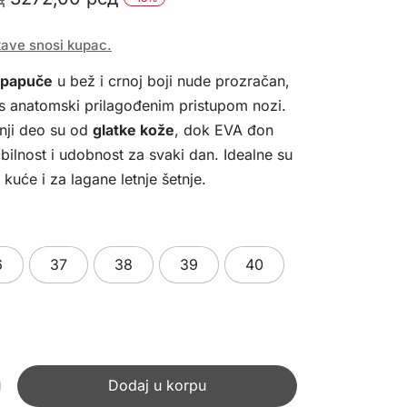
cena
cena
tave snosi kupac.
je
je:
 papuče
u bež i crnoj boji nude prozračan,
bila:
3272,00 рсд.
 s anatomski prilagođenim pristupom nozi.
3990,00 рсд.
šnji deo su od
glatke kože
, dok EVA đon
ilnost i udobnost za svaki dan. Idealne su
kuće i za lagane letnje šetnje.
6
37
38
39
40
Dodaj u korpu