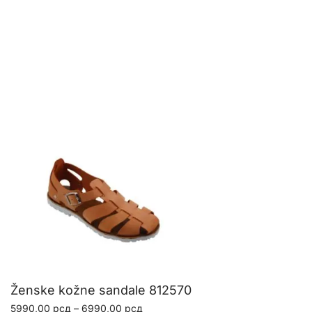
Ženske kožne sandale 812570
Raspon
5990,00
рсд
–
6990,00
рсд