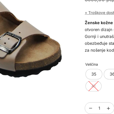
+ Troškove dos
Ženske kožne
otvoren dizajn
Gornji i unutra
obezbeđuje stab
za nošenje kod 
Veličina
35
3
41
Ženske