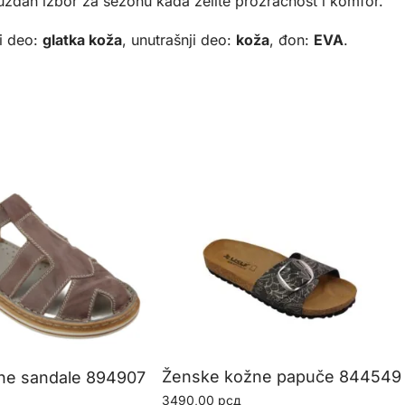
dan izbor za sezonu kada želite prozračnost i komfor.
i deo:
glatka koža
, unutrašnji deo:
koža
, đon:
EVA
.
Ženske kožne papuče 844549
ne sandale 894907
3490,00
рсд