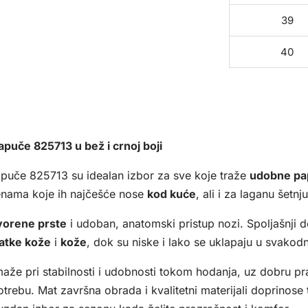
39
40
puče 825713 u bež i crnoj boji
puče 825713 su idealan izbor za sve koje traže
udobne pa
nama koje ih najčešće nose
kod kuće
, ali i za laganu šetnju 
vorene prste
i udoban, anatomski pristup nozi. Spoljašnji d
latke kože
i
kože
, dok su niske i lako se uklapaju u svako
že pri stabilnosti i udobnosti tokom hodanja, uz dobru pr
rebu. Mat završna obrada i kvalitetni materijali doprinose