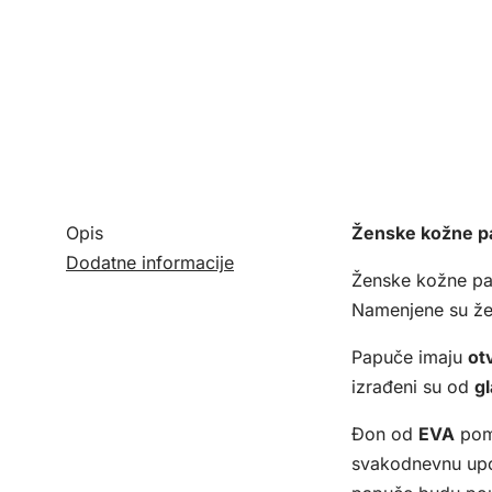
Opis
Ženske kožne pa
Dodatne informacije
Ženske kožne pa
Namenjene su že
Papuče imaju
ot
izrađeni su od
g
Đon od
EVA
poma
svakodnevnu upot