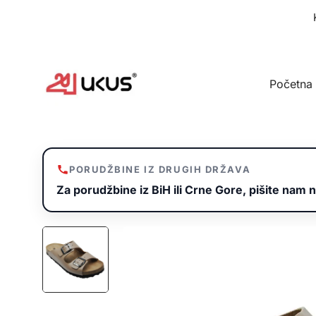
Idi
na
sadržaj
Početna
PORUDŽBINE IZ DRUGIH DRŽAVA
Za porudžbine iz BiH ili Crne Gore, pišite nam n