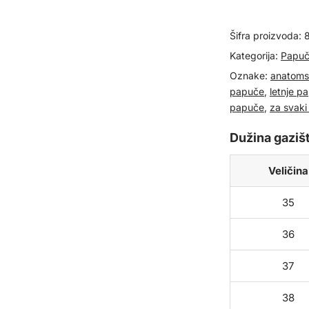
kožne
papuče
Šifra proizvoda:
825713
količina
Kategorija:
Papuč
Oznake:
anatoms
papuče
,
letnje p
papuče
,
za svaki
Dužina gazišt
Veličina
35
36
37
38