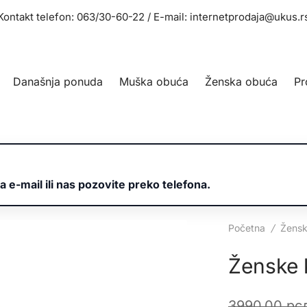
Kontakt telefon: 063/30-60-22 / E-mail: internetprodaja@ukus.r
Današnja ponuda
Muška obuća
Ženska obuća
Pr
a e-mail ili nas pozovite preko telefona.
Početna
/
Žensk
Ženske 
3990,00
рс