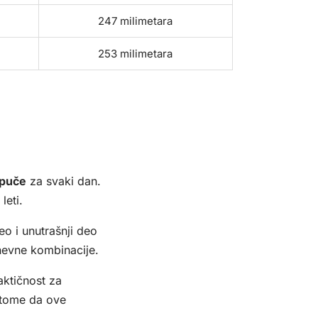
247 milimetara
253 milimetara
puče
za svaki dan.
leti.
eo i unutrašnji deo
dnevne kombinacije.
aktičnost za
 tome da ove