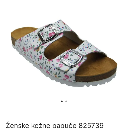
Ženske kožne papuče 825739