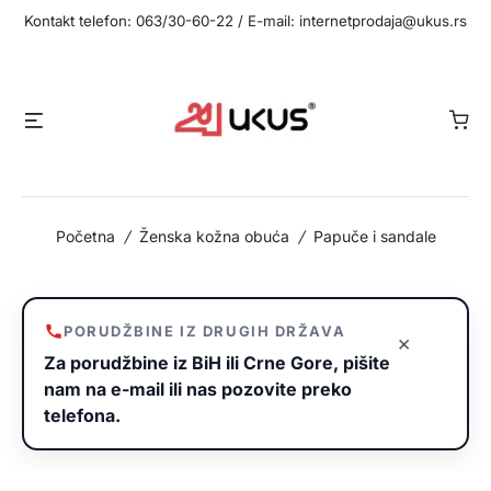
Idi
Kontakt telefon: 063/30-60-22 / E-mail: internetprodaja@ukus.rs
na
sadržaj
Meni
Početna
/
Ženska kožna obuća
/
Papuče i sandale
PORUDŽBINE IZ DRUGIH DRŽAVA
×
Za porudžbine iz BiH ili Crne Gore, pišite
nam na e-mail ili nas pozovite preko
telefona.