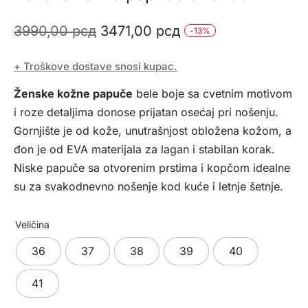
Originalna
Trenutna
3990,00
рсд
3471,00
рсд
-
13
%
cena
cena
+ Troškove dostave snosi kupac.
je
je:
Ženske kožne papuče
bele boje sa cvetnim motivom
bila:
3471,00 рсд.
i roze detaljima donose prijatan osećaj pri nošenju.
3990,00 рсд.
Gornjište je od kože, unutrašnjost obložena kožom, a
đon je od EVA materijala za lagan i stabilan korak.
Niske papuče sa otvorenim prstima i kopčom idealne
su za svakodnevno nošenje kod kuće i letnje šetnje.
Veličina
36
37
38
39
40
41