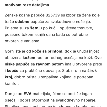
motivom roze detaljima
Ženske kožne papuče 825739 su izbor za žene koje
traže
udobne
papuče za svakodnevno nošenje.
Prijatne su za
šetnju
po kući i opuštene trenutke,
posebno tokom letnjih dana kada su potrebne
otvorenije varijante.
Gornjište je od
kože sa printom
, dok je unutrašnjost
obložena
kožom
radi prirodnog osećaja na koži. Ove
niske papuče
sa
ravnom petom
imaju otvorene prste
i
kopču
za praktično obuvanje. S obzirom na
širok
kroj
, dobro pristaju stopalima kojima je potreban
komfor.
Đon je od
EVA
materijala, čime se postiže lagan
osećaj i dobra otpornost na svakodnevno habanje.
Stabilna, ravna peta pomaže udobnom koraku, pa su