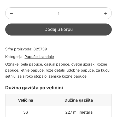
Ženske
kožne
papuče
Dodaj u korpu
825739
količina
Šifra proizvoda:
825739
Kategorija:
Papuče i sandale
Oznake:
bele papuče
,
casual papuče
,
cvetni uzorak
,
Kožne
papuče
,
letnje papuče
,
roze detalji
,
udobne papuče
,
za kuću i
šetnju
,
za široko stopalo
,
ženske kožne papuče
Dužina gazišta po veličini
Veličina
Dužina gazišta
36
227 milimetara