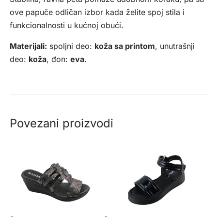
ove papuče odličan izbor kada želite spoj stila i
funkcionalnosti u kućnoj obući.
Materijali:
spoljni deo:
koža sa printom
, unutrašnji
deo:
koža
, đon:
eva
.
Povezani proizvodi