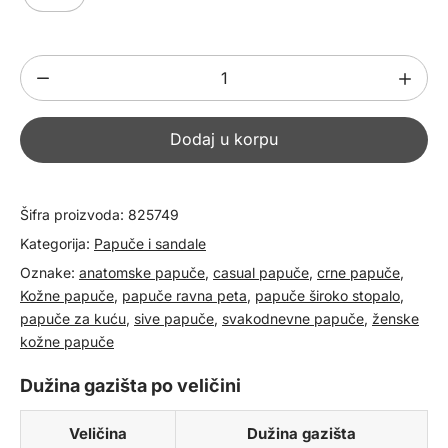
Ženske
kožne
papuče
Dodaj u korpu
825749
količina
Šifra proizvoda:
825749
Kategorija:
Papuče i sandale
Oznake:
anatomske papuče
,
casual papuče
,
crne papuče
,
Kožne papuče
,
papuče ravna peta
,
papuče široko stopalo
,
papuče za kuću
,
sive papuče
,
svakodnevne papuče
,
ženske
kožne papuče
Dužina gazišta po veličini
Veličina
Dužina gazišta