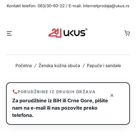
Idi
Kontakt telefon: 063/30-60-22 / E-mail: internetprodaja@ukus.rs
na
sadržaj
Meni
Početna
/
Ženska kožna obuća
/
Papuče i sandale
PORUDŽBINE IZ DRUGIH DRŽAVA
×
Za porudžbine iz BiH ili Crne Gore, pišite
nam na e-mail ili nas pozovite preko
telefona.