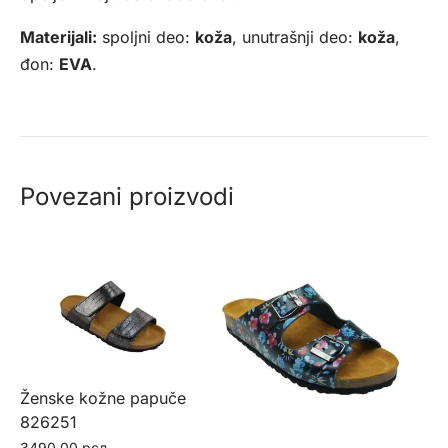
Materijali:
spoljni deo:
koža
, unutrašnji deo:
koža
,
đon:
EVA
.
Povezani proizvodi
Ženske kožne papuče
826251
3490,00
рсд