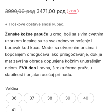
Originalna
Trenutna
3990,00
рсд
3471,00
рсд
-
13
%
cena
cena
+ Troškove dostave snosi kupac.
je
je:
Ženske kožne papuče
u crnoj boji sa sivim cvetnim
bila:
3471,00 рсд.
uzorkom idealne su za svakodnevno nošenje i
3990,00 рсд.
boravak kod kuće. Model sa otvorenim prstima i
kopčanjem omogućava lako prilagođavanje, dok je
mat završna obrada dopunjena kožnim unutrašnjim
delom.
EVA đon
i ravna, široka forma pružaju
stabilnost i prijatan osećaj pri hodu.
Veličina
36
37
38
39
40
41