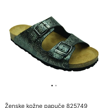
Ženske kožne papuče 825749