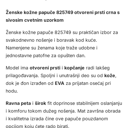
Ženske kožne papuče 825749 otvoreni prsti crna s
sivosim cvetnim uzorkom
Ženske kožne papuče 825749 su praktičan izbor za
svakodnevno nošenje i boravak kod kuće.
Namenjene su ženama koje traže udobne i
jednostavne patofne za opušten dan.
Model ima
otvoreni prsti
i
kopčanje
radi lakšeg
prilagođavanja. Spoljni i unutrašnji deo su od
kože
,
dok je đon izrađen od
EVA
za prijatan osećaj pri
hodu.
Ravna peta
i
širok
fit doprinose stabilnijem oslanjanju
i komforu tokom dužeg nošenja. Mat završna obrada
i kvalitetna izrada čine ove papuče pouzdanom
opcijom koju ćete rado birati.