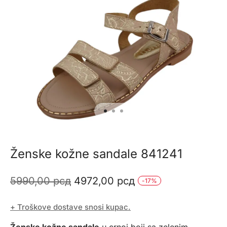
Ženske kožne sandale 841241
Originalna
Trenutna
5990,00
рсд
4972,00
рсд
-
17
%
cena
cena
+ Troškove dostave snosi kupac.
je
je:
Ženske kožne sandale
u crnoj boji sa zelenim