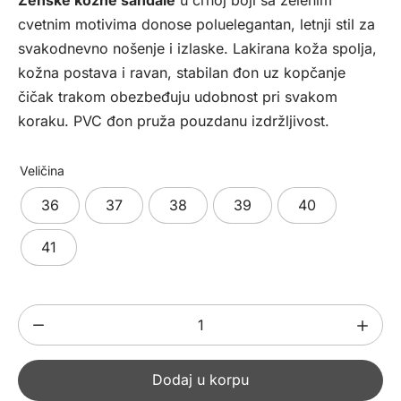
bila:
4972,00 рсд.
cvetnim motivima donose poluelegantan, letnji stil za
5990,00 рсд.
svakodnevno nošenje i izlaske. Lakirana koža spolja,
kožna postava i ravan, stabilan đon uz kopčanje
čičak trakom obezbeđuju udobnost pri svakom
koraku. PVC đon pruža pouzdanu izdržljivost.
Veličina
36
37
38
39
40
41
Ženske
kožne
sandale
Dodaj u korpu
841241