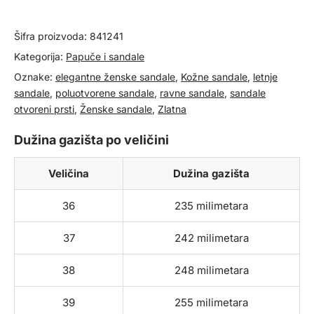
količina
Šifra proizvoda:
841241
Kategorija:
Papuče i sandale
Oznake:
elegantne ženske sandale
,
Kožne sandale
,
letnje
sandale
,
poluotvorene sandale
,
ravne sandale
,
sandale
otvoreni prsti
,
Ženske sandale
,
Zlatna
Dužina gazišta po veličini
Veličina
Dužina gazišta
36
235 milimetara
37
242 milimetara
38
248 milimetara
39
255 milimetara