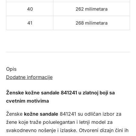
40
262 milimetara
41
268 milimetara
Opis
Dodatne informacije
Ženske kožne sandale 841241 u zlatnoj boji sa
cvetnim motivima
Ženske
kožne sandale
841241 su odličan izbor za
žene koje traže poluelegantan i letnji model za
svakodnevno nošenje i izlaske. Otvoreni dizajn čini ih