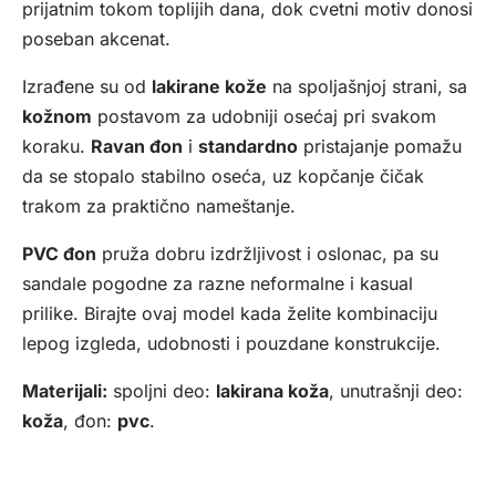
prijatnim tokom toplijih dana, dok cvetni motiv donosi
poseban akcenat.
Izrađene su od
lakirane kože
na spoljašnjoj strani, sa
kožnom
postavom za udobniji osećaj pri svakom
koraku.
Ravan đon
i
standardno
pristajanje pomažu
da se stopalo stabilno oseća, uz kopčanje čičak
trakom za praktično nameštanje.
PVC đon
pruža dobru izdržljivost i oslonac, pa su
sandale pogodne za razne neformalne i kasual
prilike. Birajte ovaj model kada želite kombinaciju
lepog izgleda, udobnosti i pouzdane konstrukcije.
Materijali:
spoljni deo:
lakirana koža
, unutrašnji deo:
koža
, đon:
pvc
.