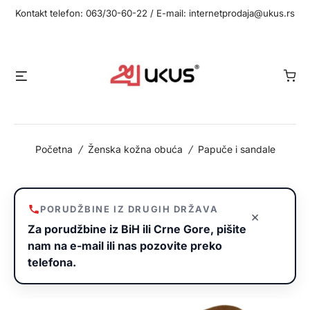
Idi
Kontakt telefon: 063/30-60-22 / E-mail: internetprodaja@ukus.rs
na
sadržaj
Meni
Početna
/
Ženska kožna obuća
/
Papuče i sandale
PORUDŽBINE IZ DRUGIH DRŽAVA
×
Za porudžbine iz BiH ili Crne Gore, pišite
nam na e-mail ili nas pozovite preko
telefona.