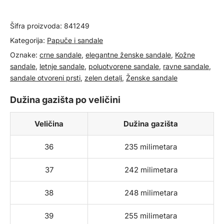
količina
Šifra proizvoda:
841249
Kategorija:
Papuče i sandale
Oznake:
crne sandale
,
elegantne ženske sandale
,
Kožne
sandale
,
letnje sandale
,
poluotvorene sandale
,
ravne sandale
,
sandale otvoreni prsti
,
zelen detalj
,
Ženske sandale
Dužina gazišta po veličini
Veličina
Dužina gazišta
36
235 milimetara
37
242 milimetara
38
248 milimetara
39
255 milimetara