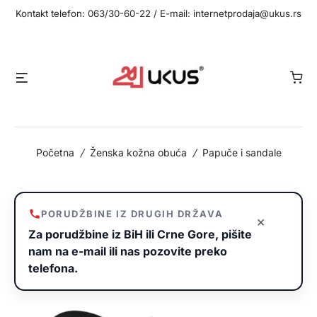
Idi
Kontakt telefon: 063/30-60-22 / E-mail: internetprodaja@ukus.rs
na
sadržaj
Meni
Početna
/
Ženska kožna obuća
/
Papuče i sandale
PORUDŽBINE IZ DRUGIH DRŽAVA
×
Za porudžbine iz BiH ili Crne Gore, pišite
nam na e-mail ili nas pozovite preko
telefona.