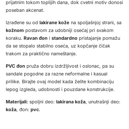
prijatnim tokom toplijih dana, dok cvetni motiv donosi
poseban akcenat.
Izrađene su od
lakirane kože
na spoljašnjoj strani, sa
kožnom
postavom za udobniji osećaj pri svakom
koraku.
Ravan đon
i
standardno
pristajanje pomažu
da se stopalo stabilno oseća, uz kopčanje čičak
trakom za praktično nameštanje.
PVC đon
pruža dobru izdržljivost i oslonac, pa su
sandale pogodne za razne neformalne i kasual
prilike. Birajte ovaj model kada želite kombinaciju
lepog izgleda, udobnosti i pouzdane konstrukcije.
Materijali:
spoljni deo:
lakirana koža
, unutrašnji deo:
koža
, đon:
pvc
.