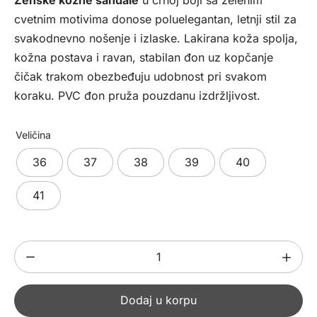
bila:
4972,00 рсд.
cvetnim motivima donose poluelegantan, letnji stil za
5990,00 рсд.
svakodnevno nošenje i izlaske. Lakirana koža spolja,
kožna postava i ravan, stabilan đon uz kopčanje
čičak trakom obezbeđuju udobnost pri svakom
koraku. PVC đon pruža pouzdanu izdržljivost.
Veličina
36
37
38
39
40
41
Ženske
kožne
sandale
Dodaj u korpu
841249