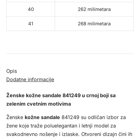
40
262 milimetara
41
268 milimetara
Opis
Dodatne informacije
Ženske kožne sandale 841249 u crnoj boji sa
zelenim cvetnim motivima
Ženske
kožne sandale
841249 su odličan izbor za
žene koje traže poluelegantan i letnji model za
svakodnevno nošenje i izlaske. Otvoreni dizajn čini ih