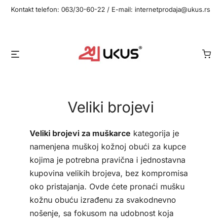
Idi
Kontakt telefon: 063/30-60-22 / E-mail: internetprodaja@ukus.rs
na
sadržaj
Meni
Veliki brojevi
Veliki brojevi za muškarce
kategorija je
namenjena muškoj kožnoj obući za kupce
kojima je potrebna pravična i jednostavna
kupovina velikih brojeva, bez kompromisa
oko pristajanja. Ovde ćete pronaći mušku
kožnu obuću izrađenu za svakodnevno
nošenje, sa fokusom na udobnost koja