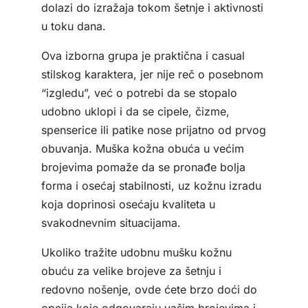
dolazi do izražaja tokom šetnje i aktivnosti
u toku dana.
Ova izborna grupa je praktična i casual
stilskog karaktera, jer nije reč o posebnom
“izgledu”, već o potrebi da se stopalo
udobno uklopi i da se cipele, čizme,
spenserice ili patike nose prijatno od prvog
obuvanja. Muška kožna obuća u većim
brojevima pomaže da se pronađe bolja
forma i osećaj stabilnosti, uz kožnu izradu
koja doprinosi osećaju kvaliteta u
svakodnevnim situacijama.
Ukoliko tražite udobnu mušku kožnu
obuću za velike brojeve za šetnju i
redovno nošenje, ovde ćete brzo doći do