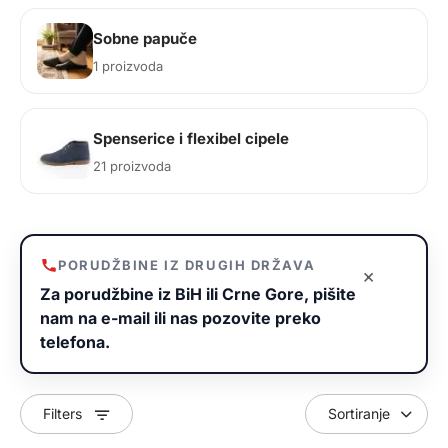
Sobne papuče
1 proizvoda
Spenserice i flexibel cipele
21 proizvoda
PORUDŽBINE IZ DRUGIH DRŽAVA
×
Za porudžbine iz BiH ili Crne Gore, pišite
nam na e-mail ili nas pozovite preko
telefona.
Filters