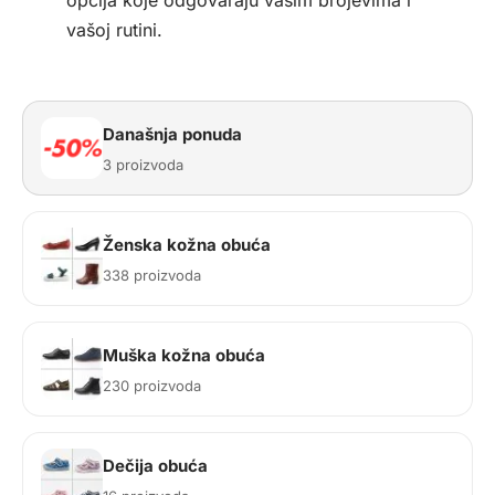
opcija koje odgovaraju vašim brojevima i
vašoj rutini.
Današnja ponuda
3 proizvoda
Ženska kožna obuća
338 proizvoda
Muška kožna obuća
230 proizvoda
Dečija obuća