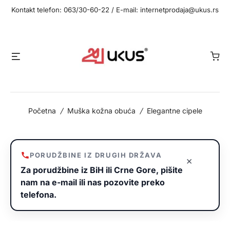
Idi
Kontakt telefon: 063/30-60-22 / E-mail: internetprodaja@ukus.rs
na
sadržaj
Meni
Početna
/
Muška kožna obuća
/
Elegantne cipele
PORUDŽBINE IZ DRUGIH DRŽAVA
×
Za porudžbine iz BiH ili Crne Gore, pišite
nam na e-mail ili nas pozovite preko
telefona.