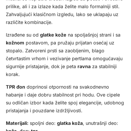
prilike, ali i za izlaze kada želite malo formalniji stil.
Zahvaljujući klasičnom izgledu, lako se uklapaju uz
različite kombinacije.
Izrađene su od
glatke kože
na spoljašnjoj strani i sa
kožnom
postavom, pa pružaju prijatan osećaj uz
stopalo. Zatvoreni prsti sa zaobljenim, blago
četvrtastim vrhom i vezivanje pertlama omogućavaju
sigurnije pristajanje, dok je peta
ravna
za stabilniji
korak.
TPR đon
doprinosi otpornosti na svakodnevno
habanje i daje dobru stabilnost pri hodu. Ove cipele
su odličan izbor kada želite spoj elegancije, udobnog
pristajanja i pouzdane izdržljivosti.
Materijali:
spoljni deo:
glatka koža
, unutrašnji deo: