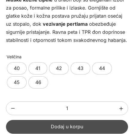
bila:
5992,00 рсд.
za posao, formalne prilike i izlaske. Gornjište od
7990,00 рсд.
glatke kože i kožna postava pružaju prijatan osećaj
uz stopalo, dok
vezivanje pertlama
obezbeđuje
sigurnije pristajanje. Ravna peta i TPR đon doprinose
stabilnosti i otpornosti tokom svakodnevnog habanja.
Veličina
40
41
42
43
44
45
46
Muške
kožne
cipele
Dodaj u korpu
475304