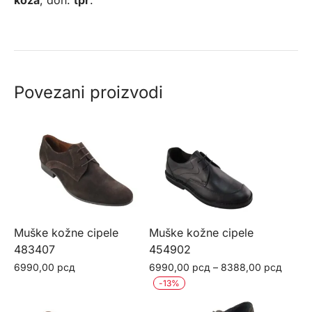
koža
, đon:
tpr
.
Povezani proizvodi
Muške kožne cipele
Muške kožne cipele
483407
454902
Raspo
6990,00
рсд
6990,00
рсд
–
8388,00
рсд
Ovaj
cena:
-
13
%
Ovaj
od
proizvod