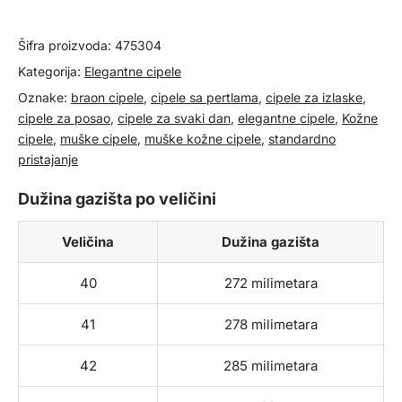
količina
Šifra proizvoda:
475304
Kategorija:
Elegantne cipele
Oznake:
braon cipele
,
cipele sa pertlama
,
cipele za izlaske
,
cipele za posao
,
cipele za svaki dan
,
elegantne cipele
,
Kožne
cipele
,
muške cipele
,
muške kožne cipele
,
standardno
pristajanje
Dužina gazišta po veličini
Veličina
Dužina gazišta
40
272 milimetara
41
278 milimetara
42
285 milimetara